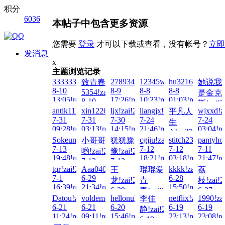
积分
6036
本帖子中包含更多资源
您需要
登录
才可以下载或查看，没有帐号？
立即
发消息
x
主题浏览记录
33333337!zai!2026-
2789344423!zai!2026-
12345wto!zai!2026-
hu321644451!zai
致青春
她说我
8-10
8-9
8-8
8-8
5354!zai!2026-
是金克
13:05!read!
17:26!read!
10:23!read!
01:03!read!
8-10
斯!zai!2
02:45!read!
antik1111!zai!2026-
xin122698!zai!2026-
ljx!zai!2026-
liangjx!zai!2026-
wjxxd!z
平凡人
8-7
7-31
7-31
7-30
7-24
7-24
生
23:24!re
09:28!read!
03:13!read!
14:15!read!
21:46!read!
03:04!re
A!zai!2026-
Sokeung00!zai!2026-
cgjiu!zai!2026-
stitch2355!zai!20
pantyho
小哥哥
犹犹豫
7-24
7-13
7-12
7-12
7-11
18:13!read!
哟!zai!2026-
豫!zai!2026-
19:48!read!
18:21!read!
03:18!read!
21:47!re
7-13
7-12
tqr!zai!2026-
Aaa040518!zai!2026-
kkkk!zai!2026-
王
琨琨爱
荔
11:29!read!
23:25!read!
7-1
6-29
6-28
龙!zai!2026-
青
枝!zai!2
16:39!read!
21:34!read!
15:50!read!
6-29
6-27
青!zai!2026-
Datou!zai!2026-
voldemort!zai!2026-
hellonuke!zai!2026-
netflix!zai!2026-
1990!za
李佳
14:38!read!
21:40!re
6-28
6-21
6-21
6-20
6-19
6-19
静!zai!2026-
17:07!read!
11:24!read!
09:11!read!
15:46!read!
23:13!read!
23:08!re
6-19