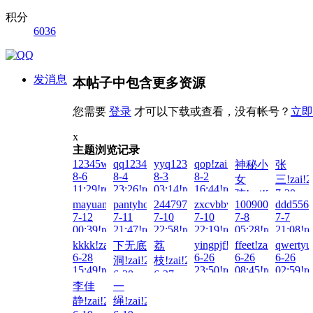
积分
6036
发消息
本帖子中包含更多资源
您需要
登录
才可以下载或查看，没有帐号？
立即
x
主题浏览记录
12345wto!zai!2026-
qq12345!zai!2026-
yyq123!zai!2026-
qop!zai!2026-
神秘小
张
8-6
8-4
8-3
8-2
女
三!zai!2
11:29!read!
23:26!read!
03:14!read!
16:44!read!
7-30
孩!zai!2026-
mayuanwangan!zai!2026-
pantyhosehero!zai!2026-
2447973717!zai!2026-
zxcvbbvcxz!zai!2026-
100900!zai!2026
ddd5566
13:35!re
7-31
7-12
7-11
7-10
7-10
7-8
7-7
20:56!read!
00:39!read!
21:47!read!
22:58!read!
22:19!read!
05:28!read!
21:08!re
kkkk!zai!2026-
yingpjf!zai!2026-
ffeet!zai!2026-
qwertyu
下无底
荔
6-28
6-26
6-26
6-26
洞!zai!2026-
枝!zai!2026-
15:49!read!
23:50!read!
08:45!read!
02:59!re
6-28
6-27
李佳
一
13:59!read!
21:39!read!
静!zai!2026-
绳!zai!2026-