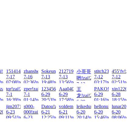
i!zai!2026-
15141440418!zai!2026-
zhanshen886!zai!2026-
Sokeung00!zai!2026-
2127192739!zai!2026-
stitch2355!zai!2026-
455′fv!zai!2
小哥哥
7-17
7-16
7-13
7-13
7-12
7-12
哟!zai!2026-
!read!
07:08!read!
02:36!read!
19:48!read!
13:56!read!
03:17!read!
02:51!read!
7-13
!zai!2026-
tqr!zai!2026-
zper!zai!2026-
123456cao!zai!2026-
Aaa040518!zai!2026-
PAKO!zai!2026-
xin122698!z
王
11:28!read!
7-1
7-1
6-29
6-29
6-29
6-28
龙!zai!2026-
!read!
16:39!read!
01:14!read!
20:53!read!
17:58!read!
01:16!read!
18:15!read!
6-29
2026-
jim20711!zai!2026-
s000-
Datou!zai!2026-
voldemort!zai!2026-
leikedun!zai!2026-
hellonuke!zai!2026-
lunar2018!z
14:49!read!
!2026-
6-23
000!zai!2026-
6-21
6-21
6-20
6-20
6-20
09:51!read!
6-23
12:25!read!
09:11!read!
20:14!read!
15:46!read!
08:06!read!
!read!
05:00!read!