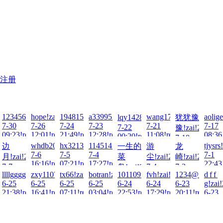
注册
123456Q!zai!2026-
hope!zai!2026-
1948157307!zai!2026-
a3399521!zai!2026-
wang172@!zai!2026-
aolige
lqy14285790！!zai!2026-
犹犹豫
7-30
7-26
7-24
7-23
7-21
7-17
7-22
026-
豫!zai!2026-
09:23!read!
12:01!read!
21:49!read!
12:28!read!
11:08!read!
08:36
00:20!read!
7-18
-
!zai!2026-
whdb2000!zai!2026-
hx3213155!zai!2026-
114514114514!zai!2026-
tjysrs
边
一生的
游
龙
ad!
00:05!read!
7-6
7-5
7-4
7-1
月!zai!2026-
菜
尘!zai!2026-
崎!zai!2026-
ad!
16:16!read!
07:21!read!
17:27!read!
22:43
7-7
7-4
7-3
鸟!zai!2026-
ioppoiuy!zai!2026-
llllggggh!zai!2026-
zxy1107!zai!2026-
tx66!zai!2026-
botran!zai!2026-
101109tt!zai!2026-
fvh!zai!2026-
1234@56!zai!
d f f
19:47!read!
08:10!read!
19:42!read!
7-4
6-25
6-25
6-25
6-25
6-24
6-24
6-23
g!zai
11:53!read!
ad!
21:38!read!
16:41!read!
07:11!read!
03:04!read!
22:53!read!
17:29!read!
20:11!read!
6-23
16:26