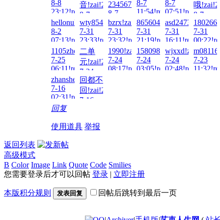
8-8
8-7
8-7
23456789!zai!2026-
音!zai!2026-
哦!zai!2
23:12!read!
11:54!read!
07:51!read!
8-7
8-7
8-7
12:06!read!
hellonuke!zai!2026-
wty854414!zai!2026-
bzrx!zai!2026-
86560416!zai!2026-
asd247387010!za
1802667
12:26!read!
05:08!re
8-2
7-31
7-31
7-31
7-31
7-31
07:13!read!
23:33!read!
23:32!read!
21:19!read!
16:11!read!
00:22!re
1105zhen!zai!2026-
1990!zai!2026-
15809842345!zai!2026-
wjxxd!zai!2026-
m081163
二单
7-25
7-24
7-24
7-24
7-23
元!zai!2026-
06:11!read!
08:17!read!
03:05!read!
02:48!read!
11:32!re
7-24
zhanshen886!zai!2026-
回都不
21:51!read!
7-16
回!zai!2026-
02:31!read!
7-16
回复
00:31!read!
使用道具
举报
返回列表
高级模式
B
Color
Image
Link
Quote
Code
Smilies
您需要登录后才可以回帖
登录
|
立即注册
本版积分规则
回帖后跳转到最后一页
发表回复
|
Archiver
|
手机版
|
艺束人生网
(
站长