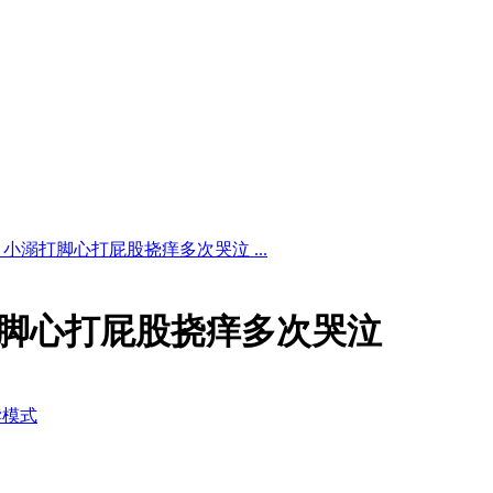
视频 小溺打脚心打屁股挠痒多次哭泣 ...
小溺打脚心打屁股挠痒多次哭泣
读模式