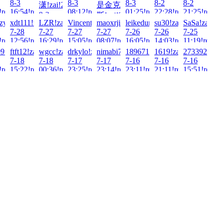
8-3
8-3
8-3
8-2
8-2
潇!zai!2026-
是金克
!read!
16:54!read!
08:12!read!
01:25!read!
22:28!read!
21:25!read!
8-3
斯!zai!2026-
.zyz.zy!zai!2026-
xdt111!zai!2026-
LZR!zai!2026-
Vincent1232!zai!2026-
maoxrji!zai!2026-
leikedun!zai!2026-
su30!zai!2026-
SaSa!zai!20
14:27!read!
8-3
7-28
7-27
7-27
7-27
7-26
7-26
7-25
01:54!read!
!read!
12:56!read!
16:29!read!
15:05!read!
08:07!read!
16:05!read!
14:03!read!
11:19!read!
9tt!zai!2026-
ftft12!zai!2026-
wgcc!zai!2026-
drkylo!zai!2026-
nimabi7!zai!2026-
18967120993!zai!2026-
1619!zai!2026-
2733923426!
7-18
7-18
7-17
7-17
7-16
7-16
7-16
!read!
15:22!read!
00:36!read!
23:25!read!
23:14!read!
23:11!read!
21:11!read!
15:51!read!