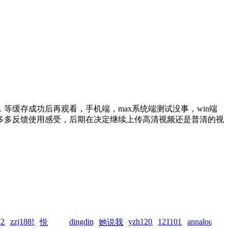
缓存成功后再观看，手机端，max系统端测试没事，win端
多多反馈使用感受，后期在决定继续上传高清视频还是普清的视
2026-
23980!zai!2026-
zzj188!zai!2026-
dingding0112!zai!2026-
yzh1201..!zai!2026-
1211012110!zai!2026
annalou6668
悦
她说我