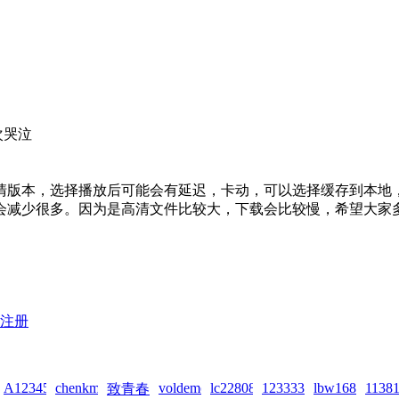
次哭泣
版本，选择播放后可能会有延迟，卡动，可以选择缓存到本地，等
会减少很多。因为是高清文件比较大，下载会比较慢，希望大家
注册
2026-
A123456...!zai!2026-
chenkm777!zai!2026-
voldemort!zai!2026-
lc2280832!zai!2026-
1233331!zai!2026-
lbw16888!zai!
11381
致青春