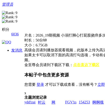
管理员
积分
6036
片名：2026_19期视频 小溺打脚心打屁股挠痒多
时长：50分钟
大小：6.75GB
高级会员请到播放器观看视频，此版本上传为高清
发消息
如果太卡可以取消下面的高清打勾选项，卡动有
频。
金至尊会员请到下载区下载：
点击直达下载区
本帖子中包含更多资源
您需要
登录
才可以下载或查看，没有帐号？
立即
x
主题浏览记录
ydd!zai!2026-
FGV!zai!2026-
1542538255!zai!
时云
网
啊啊哦