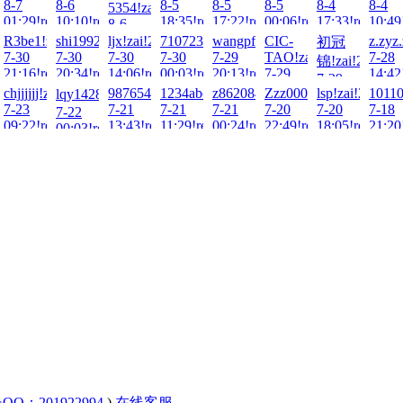
8-7
8-6
8-5
8-5
8-5
8-4
8-4
5354!zai!2026-
026-
01:29!read!
10:10!read!
18:35!read!
17:22!read!
00:06!read!
17:33!read!
10:49
8-6
02:11!read!
i!2026-
552!zai!2026-
R3be1!zai!2026-
shi19921228!zai!2026-
ljx!zai!2026-
71072325!zai!2026-
wangpf1018!zai!2026-
CIC-
z.zyz
初冠
ad!
7-30
7-30
7-30
7-30
7-29
TAO!zai!2026-
7-28
锦!zai!2026-
ad!
21:16!read!
20:34!read!
14:06!read!
00:03!read!
20:13!read!
7-29
14:42
7-29
17:27!read!
!zai!2026-
chjjjjjj!zai!2026-
987654hjh!zai!2026-
1234abc!zai!2026-
z862084139!zai!2026-
Zzz000!zai!2026-
lsp!zai!2026-
10110
lqy14285790！!zai!2026-
15:47!read!
7-23
7-21
7-21
7-21
7-20
7-20
7-18
7-22
ad!
09:22!read!
13:43!read!
11:29!read!
00:24!read!
22:49!read!
18:05!read!
21:20
00:03!read!
QQ：201922994
)
在线客服