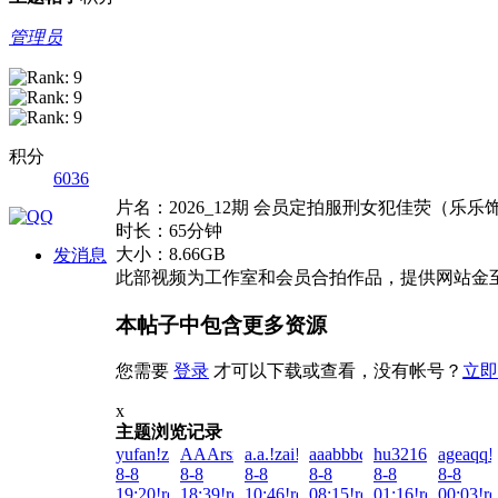
管理员
积分
6036
片名：2026_12期 会员定拍服刑女犯佳荧（乐
时长：65分钟
大小：8.66GB
发消息
此部视频为工作室和会员合拍作品，提供网站金
本帖子中包含更多资源
您需要
登录
才可以下载或查看，没有帐号？
立即
x
主题浏览记录
yufan!zai!2026-
AAArsmls!zai!2026-
a.a.!zai!2026-
aaabbbcccddd!zai!2026-
hu321644451!zai
ageaqq!
8-8
8-8
8-8
8-8
8-8
8-8
19:20!read!
18:39!read!
10:46!read!
08:15!read!
01:16!read!
00:03!re