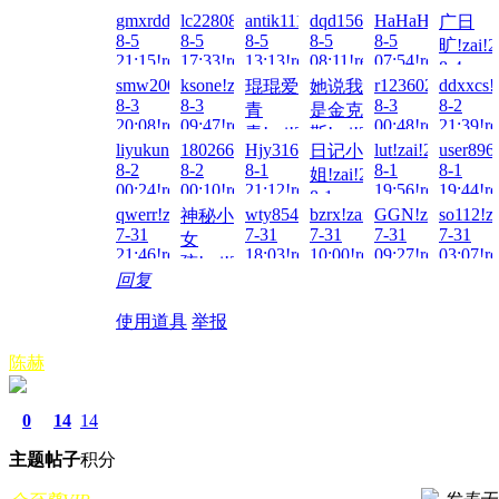
gmxrdd!zai!2026-
lc2280832!zai!2026-
antik1111!zai!2026-
dqd15627860451!zai!2026
HaHaHa123!zai!
广日
8-5
8-5
8-5
8-5
8-5
旷!zai!2
21:15!read!
17:33!read!
13:13!read!
08:11!read!
07:54!read!
8-4
smw200712!zai!2026-
ksone!zai!2026-
r12360225!zai!2
ddxxcs!
琨琨爱
她说我
17:30!re
8-3
8-3
8-3
8-2
青
是金克
20:08!read!
09:47!read!
00:48!read!
21:39!re
青!zai!2026-
斯!zai!2026-
liyukun719!zai!2026-
1802667552!zai!2026-
Hjy316!zai!2026-
lut!zai!2026-
user896
日记小
8-3
8-3
8-2
8-2
8-1
8-1
8-1
姐!zai!2026-
05:06!read!
01:49!read!
00:24!read!
00:10!read!
21:12!read!
19:56!read!
19:44!re
8-1
qwerr!zai!2026-
wty854414!zai!2026-
bzrx!zai!2026-
GGN!zai!2026-
so112!z
神秘小
20:03!read!
7-31
7-31
7-31
7-31
7-31
女
21:46!read!
18:03!read!
10:00!read!
09:27!read!
03:07!re
孩!zai!2026-
回复
7-31
20:38!read!
使用道具
举报
陈赫
0
14
14
主题
帖子
积分