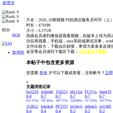
管理员
片名：2026_20期视频 约拍酒店服务员司司（上
时长：47分钟
积分
大小：6.37GB
6036
高级会员请到播放器观看视频，此版本上传为高
功后再观看，手机端，max系统端测试没事，w
文件比较大，下载会比较慢，希望大家多多反馈
金至尊会员请到下载区下载：
点击直达下载区
发消息
本帖子中包含更多资源
您需要
登录
才可以下载或查看，没有帐号？
立即
x
主题浏览记录
hu321644451!zai!2026-
redspider!zai!2026-
1542538255!zai!2026-
abc1!zai!2026-
FGV!zai!2026-
jiang199
8-8
8-7
8-7
8-7
8-7
8-7
01:15!read!
20:36!read!
18:22!read!
14:09!read!
11:53!read!
10:25!re
1138123980!zai!2026-
ksksksksks!zai!2026-
PF5555!zai!2026-
jgyjgyjgy!zai!2026-
admin!zai!2026-
zzj188!z
8-4
8-4
8-4
8-3
8-3
8-3