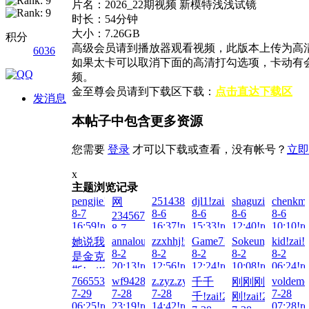
片名：2026_22期视频 新模特浅浅试镜
时长：54分钟
大小：7.26GB
积分
高级会员请到播放器观看视频，此版本上传为高清
6036
如果太卡可以取消下面的高清打勾选项，卡动有
频。
金至尊会员请到下载区下载：
点击直达下载区
发消息
本帖子中包含更多资源
您需要
登录
才可以下载或查看，没有帐号？
立即
x
主题浏览记录
pengjie!zai!2026-
2514385417!zai!2026-
djl1!zai!2026-
shaguzi!zai!2026
chenkm7
网
8-7
8-6
8-6
8-6
8-6
23456789!zai!2026-
16:59!read!
16:37!read!
15:33!read!
12:40!read!
10:10!re
8-7
12:06!read!
annalou666888!zai!2026-
zzxhhj!zai!2026-
Game7!zai!2026-
Sokeung00!zai!2
kid!zai!
她说我
8-2
8-2
8-2
8-2
8-2
是金克
20:13!read!
12:56!read!
12:24!read!
10:08!read!
06:24!re
斯!zai!2026-
7665538!zai!2026-
wf942858892!zai!2026-
z.zyz.zyz.zy!zai!2026-
voldemo
千千
刚刚刚
8-3
7-29
7-28
7-28
7-28
千!zai!2026-
刚!zai!2026-
01:51!read!
06:25!read!
23:19!read!
14:42!read!
07:28!re