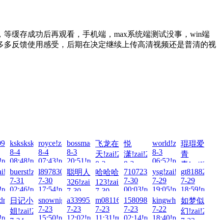
缓存成功后再观看，手机端，max系统端测试没事，win端
多多反馈使用感受，后期在决定继续上传高清视频还是普清的视
026-
9209!zai!2026-
ksksksksks!zai!2026-
royce!zai!2026-
bossmadfrog!zai!2026-
world!zai!2026-
飞龙在
悦
琨琨爱
8-4
8-4
8-3
8-3
天!zai!2026-
潇!zai!2026-
青
!read!
08:48!read!
07:43!read!
20:51!read!
06:52!read!
8-3
8-3
青!zai!2026
ai!2026-
buerst!zai!2026-
l897830689!zai!2026-
71072325!zai!2026-
ysg!zai!2026-
gt818828!za
聪明人
哈哈哈
18:36!read!
14:27!read!
8-3
7-31
7-30
7-30
7-29
7-29
326!zai!2026-
123!zai!2026-
02:50!read!
!read!
02:46!read!
17:54!read!
00:03!read!
19:05!read!
18:59!read!
7-30
7-30
17:32!read!
01:28!read!
6-
drftgbveds!zai!2026-
snownight!zai!2026-
a3399521!zai!2026-
m081163!zai!2026-
15809842345!zai!2026-
kingwhole!zai!2026-
日记小
如梦似
7-23
7-23
7-23
7-23
7-22
姐!zai!2026-
幻!zai!2026
!read!
15:50!read!
12:02!read!
11:31!read!
02:14!read!
18:40!read!