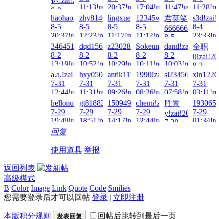
你!zai!2026-
11:13!read!
20:37!read!
17:04!read!
11:47!read!
11:28!re
8-8
haohao1998!zai!2026-
zhy8146!zai!2026-
lingxueyan!zai!2026-
12345wto!zai!2026-
s3d!zai!
君莫笑
13:22!read!
8-5
8-5
8-5
8-5
8-4
666666!zai!2026
20:37!read!
12:23!read!
11:17!read!
11:12!read!
23:33!re
8-5
01:05!read!
3464511848!zai!2026-
dqd15627860451!zai!2026-
z230283!zai!2026-
Sokeung00!zai!2026-
dand!zai!2026-
全职
8-2
8-2
8-2
8-2
8-2
0!zai!20
13:19!read!
10:52!read!
10:29!read!
10:11!read!
10:03!read!
8-2
08:47!re
a.a.!zai!2026-
hxy050923!zai!2026-
antik1111!zai!2026-
1990!zai!2026-
sl23456!zai!2026
xin1226
7-31
7-31
7-31
7-31
7-31
7-31
12:44!read!
11:31!read!
09:26!read!
08:26!read!
07:58!read!
03:11!re
hellonuke!zai!2026-
gt818828!zai!2026-
1509494414!zai!2026-
chemi!zai!2026-
1930656
胜景
7-29
7-29
7-29
7-29
7-29
y!zai!2026-
19:49!read!
18:51!read!
14:17!read!
12:44!read!
01:34!re
7-29
03:07!read!
回复
使用道具
举报
返回列表
高级模式
B
Color
Image
Link
Quote
Code
Smilies
您需要登录后才可以回帖
登录
|
立即注册
本版积分规则
回帖后跳转到最后一页
发表回复