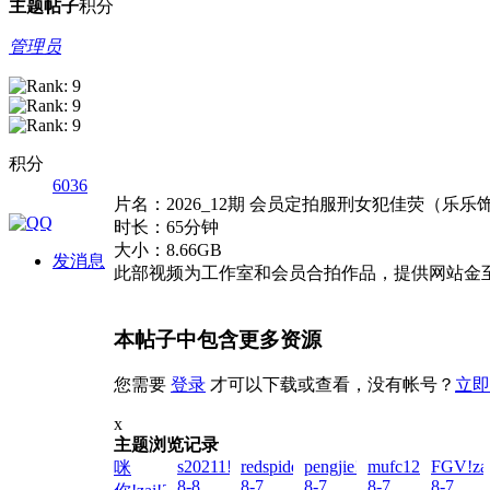
主题
帖子
积分
管理员
积分
6036
片名：2026_12期 会员定拍服刑女犯佳荧（乐
时长：65分钟
大小：8.66GB
发消息
此部视频为工作室和会员合拍作品，提供网站金
本帖子中包含更多资源
您需要
登录
才可以下载或查看，没有帐号？
立即
x
主题浏览记录
s20211!zai!2026-
redspider!zai!2026-
pengjie!zai!2026-
mufc12345!zai!2
FGV!zai
咪
8-8
8-7
8-7
8-7
8-7