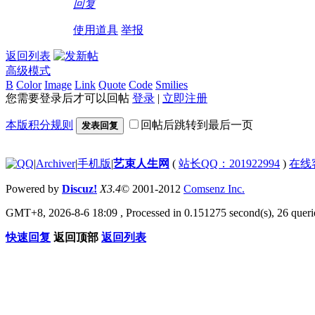
03:07!read!
回复
00:52!read!
20:18!re
使用道具
举报
返回列表
高级模式
B
Color
Image
Link
Quote
Code
Smilies
您需要登录后才可以回帖
登录
|
立即注册
本版积分规则
回帖后跳转到最后一页
发表回复
|
Archiver
|
手机版
|
艺束人生网
(
站长QQ：201922994
)
在线
Powered by
Discuz!
X3.4
© 2001-2012
Comsenz Inc.
GMT+8, 2026-8-6 18:09
, Processed in 0.151275 second(s), 26 querie
快速回复
返回顶部
返回列表