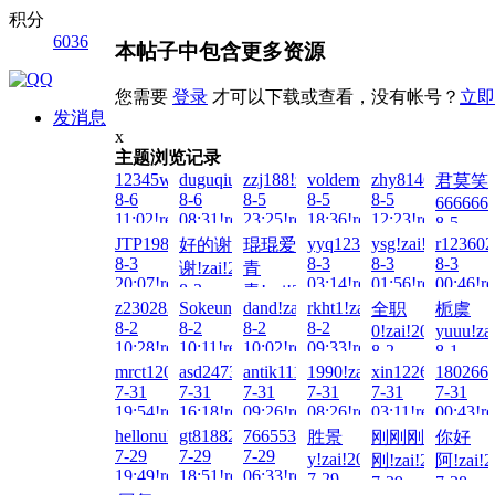
积分
6036
本帖子中包含更多资源
您需要
登录
才可以下载或查看，没有帐号？
立即
发消息
x
主题浏览记录
12345wto!zai!2026-
duguqiuse1!zai!2026-
zzj188!zai!2026-
voldemort!zai!2026-
zhy8146!zai!202
君莫笑
8-6
8-6
8-5
8-5
8-5
666666!
11:02!read!
08:31!read!
23:25!read!
18:36!read!
12:23!read!
8-5
01:05!re
JTP1980!zai!2026-
yyq123!zai!2026-
ysg!zai!2026-
r123602
好的谢
琨琨爱
8-3
8-3
8-3
8-3
谢!zai!2026-
青
20:07!read!
03:14!read!
01:56!read!
00:46!re
8-3
青!zai!2026-
z230283!zai!2026-
Sokeung00!zai!2026-
dand!zai!2026-
rkht1!zai!2026-
全职
栀虞
13:39!read!
8-3
8-2
8-2
8-2
8-2
0!zai!2026-
yuuu!za
05:15!read!
10:28!read!
10:11!read!
10:02!read!
09:33!read!
8-2
8-1
08:47!read!
23:26!re
mrct1207!zai!2026-
asd247387010!zai!2026-
antik1111!zai!2026-
1990!zai!2026-
xin122698!zai!20
1802667
7-31
7-31
7-31
7-31
7-31
7-31
19:54!read!
16:18!read!
09:26!read!
08:26!read!
03:11!read!
00:43!re
hellonuke!zai!2026-
gt818828!zai!2026-
7665538!zai!2026-
胜景
刚刚刚
你好
7-29
7-29
7-29
y!zai!2026-
刚!zai!2026-
阿!zai!2
19:49!read!
18:51!read!
06:33!read!
7-29
7-29
7-28