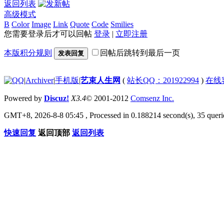
返回列表
高级模式
B
Color
Image
Link
Quote
Code
Smilies
您需要登录后才可以回帖
登录
|
立即注册
本版积分规则
回帖后跳转到最后一页
发表回复
|
Archiver
|
手机版
|
艺束人生网
(
站长QQ：201922994
)
在线
Powered by
Discuz!
X3.4
© 2001-2012
Comsenz Inc.
GMT+8, 2026-8-8 05:45
, Processed in 0.188214 second(s), 35 querie
快速回复
返回顶部
返回列表