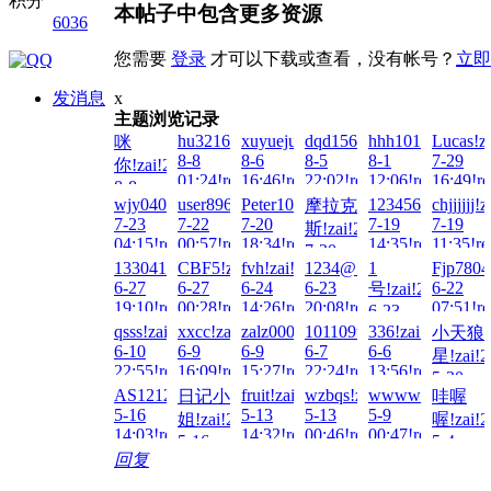
积分
本帖子中包含更多资源
6036
您需要
登录
才可以下载或查看，没有帐号？
立即
发消息
x
主题浏览记录
hu321644451!zai!2026-
xuyuejun!zai!2026-
dqd15627860451!zai!2026
hhh101010!zai!2
Lucas!z
咪
8-8
8-6
8-5
8-1
7-29
你!zai!2026-
01:24!read!
16:46!read!
22:02!read!
12:06!read!
16:49!re
8-8
wjy040823!zai!2026-
user8963!zai!2026-
Peter100713!zai!2026-
123456789054321
chjjjjjj!
摩拉克
13:17!read!
7-23
7-22
7-20
7-19
7-19
斯!zai!2026-
04:15!read!
00:57!read!
18:34!read!
14:35!read!
11:35!re
7-20
133041497007!zai!2026-
CBF5!zai!2026-
fvh!zai!2026-
1234@56!zai!2026-
1
Fjp7804
11:47!read!
6-27
6-27
6-24
6-23
6-22
号!zai!2026-
19:10!read!
00:28!read!
14:26!read!
20:08!read!
07:51!re
6-23
13:31!read!
qsss!zai!2026-
xxcc!zai!2026-
zalz000!zai!2026-
101109tt!zai!2026-
336!zai!2026-
小天狼
6-10
6-9
6-9
6-7
6-6
星!zai!2
22:55!read!
16:09!read!
15:27!read!
22:24!read!
13:56!read!
5-30
AS1212!zai!2026-
fruit!zai!2026-
wzbqs!zai!2026-
wwwwrrr!zai!20
日记小
哇喔
01:59!re
5-16
5-13
5-13
5-9
姐!zai!2026-
喔!zai!2
14:03!read!
14:32!read!
00:46!read!
00:47!read!
5-16
5-4
回复
11:43!read!
17:07!re