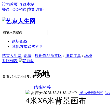
设为首页
收藏本站
登录
|
QQ登陆
|
立即注册
论坛
BBS
其他方式购买VIP
艺束人生网
»
论坛
›
原创作品预览区
›
服装道具
›
场地
返回列表
场地
查看:
14270
|
回复:
4
[复制链接]
发表于 2018-12-31 18:48:40
|
显示全部楼层
|
阅
4米X6米背景画布