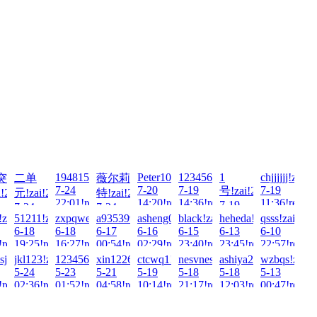
1948157307!zai!2026-
Peter100713!zai!2026-
123456789054321!zai!2026-
1
chjjjjjj!zai!
突
二单
薇尔莉
7-24
7-20
7-19
7-19
号!zai!2026-
!2026-
元!zai!2026-
特!zai!2026-
22:01!read!
14:20!read!
14:36!read!
11:36!read!
7-19
7-24
7-24
13:30!read!
026-
zai!2026-
51211!zai!2026-
zxpqweasd!zai!2026-
a935399479!zai!2026-
asheng0226!zai!2026-
black!zai!2026-
heheda!zai!2026-
qsss!zai!202
!read!
22:01!read!
01:54!read!
6-18
6-18
6-17
6-16
6-15
6-13
6-10
!read!
19:25!read!
16:27!read!
00:54!read!
02:29!read!
23:40!read!
23:45!read!
22:57!read!
sj!zai!2026-
jkl123!zai!2026-
123456Q!zai!2026-
xin122698!zai!2026-
ctcwq1!zai!2026-
nesvnesv!zai!2026-
ashiya2018!zai!2026-
wzbqs!zai!2
5-24
5-23
5-21
5-19
5-18
5-18
5-13
!read!
02:36!read!
01:52!read!
04:58!read!
10:14!read!
21:17!read!
12:03!read!
00:47!read!