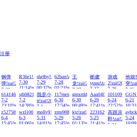
注册
3!zai!2026-
R3be1!zai!2026-
shelby!zai!2026-
62ban!zai!2026-
钢弹
王
栀虞
游戏
他就
7-30
7-29
7-28
yuuu!zai!2026-
2!zai!2026-
弹!zai!2026-
龙!zai!2026-
突!zai
ad!
21:14!read!
00:37!read!
01:23!read!
7-27
7-26
7-30
7-27
7-25
00:39!read!
00:31!read!
2026-
97007!zai!2026-
614146770!zai!2026-
sjh0821!zai!2026-
117meimu!zai!2026-
gmxrdd!zai!2026-
Aaa040518!zai!2026-
101109tt!zai!2
GGN!
我是小
21:19!read!
20:23!read!
11:29
7-2
7-2
6-30
6-30
6-29
6-24
6-21
tt!zai!2026-
ad!
23:10!read!
14:38!read!
17:54!read!
00:49!read!
17:41!read!
22:52!read!
10:33
7-1
04:43!read!
026-
!2026-
z527589766!zai!2026-
wzl100!zai!2026-
molly9113!zai!2026-
zms908769129!zai!2026-
kjz!zai!2026-
2231624305!zai!2026-
aybck
高跟凉
6-4
6-3
5-31
5-29
5-26
5-25
5-24
鞋!zai!2026-
ad!
15:45!read!
01:06!read!
14:01!read!
17:45!read!
01:13!read!
21:41!read!
10:09
5-24
12:14!read!