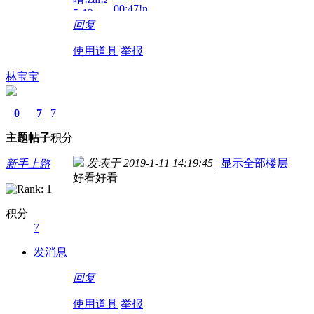
00:47!read!
5-12
回复
00:13!read!
使用道具
举报
林宝宝
0
7
7
主题
帖子
积分
发表于 2019-1-11 14:19:45
|
显示全部楼层
新手上路
好看好看
积分
7
发消息
回复
使用道具
举报