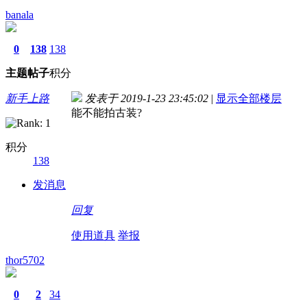
banala
0
138
138
主题
帖子
积分
新手上路
发表于 2019-1-23 23:45:02
|
显示全部楼层
能不能拍古装?
积分
138
发消息
回复
使用道具
举报
thor5702
0
2
34