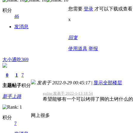
您需要
登录
才可以下载或查看
积分
46
x
发消息
回复
使用道具
举报
大小通吃369
0
1
7
发表于 2022-9-29 00:45:17
|
显示全部楼层
主题
帖子
积分
gulite 发表于 2022-1-13 18:54
新手上路
希望能够有一个可以铐得了脚的土铐什么的
网上很多
积分
7