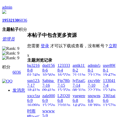
admin
1953
2130
6036
主题
帖子
积分
本帖子中包含更多资源
管理员
您需要
登录
才可以下载或查看，没有帐号？
立即
x
主题浏览记录
hu321644451!zai!2026-
dqd15627860451!zai!2026-
1233331!zai!2026-
antik1111!zai!2026-
admin!zai!2026-
user896
积分
8-8
8-6
8-4
8-2
8-1
8-1
6036
01:24!read!
10:56!read!
16:55!read!
21:11!read!
23:12!read!
19:47!re
sun123456789!zai!2026-
Sabina_06!zai!2026-
Fjp780417!zai!2026-
lyf!zai!2026-
zxcvbbvcxz!zai!
1330414
7-17
7-16
7-15
7-14
7-10
7-4
18:41!read!
09:41!read!
15:35!read!
08:31!read!
22:23!read!
15:24!re
发消息
xxcc!zai!2026-
zalz000!zai!2026-
LZQ2025!zai!2026-
yuegensen!zai!2026-
snowmaker!zai!2
336!zai
6-9
6-9
6-8
6-8
6-6
6-6
16:09!read!
15:25!read!
23:01!read!
14:45!read!
18:39!read!
13:57!re
wwwwrrr!zai!2026-
吋雨
5-9
晴!zai!2026-