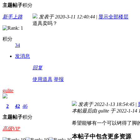
主题
帖子
积分
新手上路
发表于 2020-3-11 12:40:44
|
显示全部楼层
道具卖吗？
积分
34
发消息
回复
使用道具
举报
gulite
发表于 2022-1-13 18:54:45
|
2
42
46
本帖最后由 gulite 于 2022-1-14 
主题
帖子
积分
希望能够有一个可以铐得了脚
高级VIP
本帖子中包含更多资源