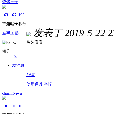
镣铐王子
63
67
193
主题
帖子
积分
发表于 2019-5-22 23
新手上路
购买看看.
积分
193
发消息
回复
使用道具
举报
chuangyiwu
0
10
10