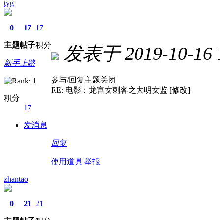
tyg
0
17
17
主题
帖子
积分
发表于 2019-10-16 1
新手上路
参与/回复主题关闭
RE: 电影：龙宫女刺客之大明女监 [修改]
积分
17
发消息
回复
使用道具
举报
zhantao
0
21
21