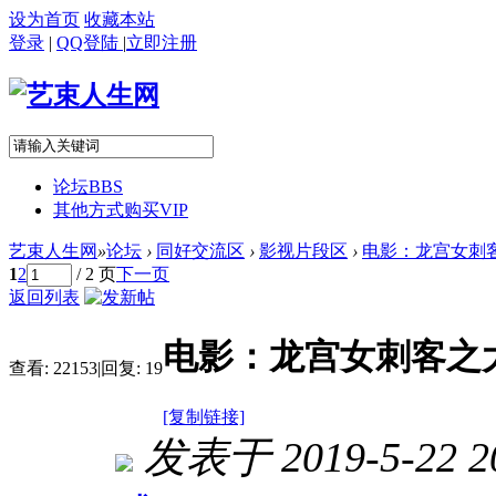
设为首页
收藏本站
登录
|
QQ登陆
|
立即注册
论坛
BBS
其他方式购买VIP
艺束人生网
»
论坛
›
同好交流区
›
影视片段区
›
电影：龙宫女刺
1
2
/ 2 页
下一页
返回列表
电影：龙宫女刺客之
查看:
22153
|
回复:
19
[复制链接]
发表于 2019-5-22 20