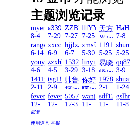
主题浏览记录
myem!zai!2026-
a3399521!zai!2026-
ZZBBLL!zai!2026-
lllYYY!zai!2026
HaHa
天方
8-4
7-29
7-27
7-25
7-8
累!zai!202
11:32!read!
21:08!read!
21:17!read!
02:32!read!
03:48
rangerthelone!zai!2026-
xxcc!zai!2026-
hjj!zai!2026-
zms908769129!za
1191193576
shuns
7-19
6-14
6-9
6-7
5-30
5-25
5-25
17:11!read!
20:41!read!
16:12!read!
23:41!read!
08:38!read!
21:36!read
17:32
youyouyou!zai!2026-
zzxhhj!zai!2026-
15320775059!zai!2026
linyi!zai!2026-
qq87
易晓
4-6
4-5
3-29
3-18
3-9
峰!zai!202
08:48!read!
04:51!read!
11:08!read!
11:29!read!
04:22
1411922567!zai!2026-
tsg1!zai!2026-
19785686!z
shuai
帅鲁
你好
3-9
2-11
2-9
2-1
1-24
13:58!read
柯!zai!2026-
阿!zai!2026-
06:37!read!
04:25!read!
05:15!read
19:44
fever!zai!2025-
fever!zai!2025-
505747005!zai!2025-
wanjjx!zai!2025-
sdf123456!
gslhr
2-3
2-1
12-
12-
12-3
11-
11-
11-8
12:55!read!
19:24!read!
23
23
19:55!read!
28
27
19:23
回复
14:51!read!
14:51!read!
19:23!read!
16:01!read
使用道具
举报