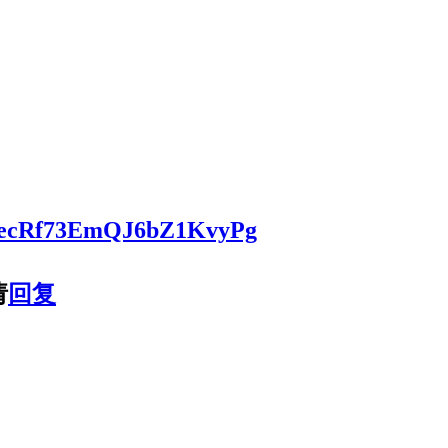
QwPecRf73EmQJ6bZ1KvyPg
请
回复