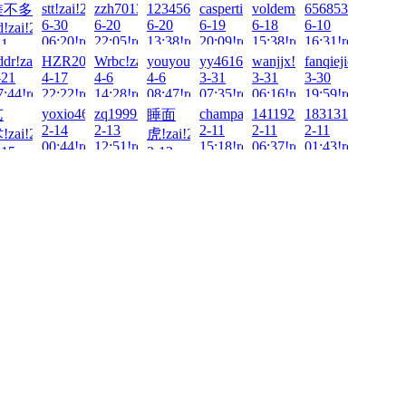
stt!zai!2026-
zzh701318!zai!2026-
123456Q!zai!2026-
caspertien!zai!2026-
voldemort!zai!2026-
656853303!zai!2
差不多
6-30
6-20
6-20
6-19
6-18
6-10
d!zai!2026-
6-
06:20!read!
22:05!read!
13:38!read!
20:09!read!
15:38!read!
16:31!read!
-1
2:02!read!
6!zai!2026-
ddr!zai!2026-
HZR20081223!zai!2026-
Wrbc!zai!2026-
youyouyou!zai!2026-
yy461654911!zai!2026-
wanjjx!zai!2026-
fanqiejidan!zai!2
!
-21
4-17
4-6
4-6
3-31
3-31
3-30
!
7:44!read!
22:22!read!
14:28!read!
08:47!read!
07:35!read!
06:16!read!
19:59!read!
-
26-
yoxio4649!zai!2026-
zq1999!zai!2026-
champagne!zai!2026-
1411922567!zai!2026-
18313111881!zai
艺
睡面
2-14
2-13
2-11
2-11
2-11
!zai!2026-
虎!zai!2026-
!
00:44!read!
12:51!read!
15:18!read!
06:37!read!
01:43!read!
-15
2-12
1:05!read!
01:00!read!