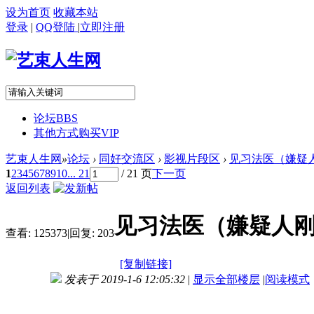
设为首页
收藏本站
登录
|
QQ登陆
|
立即注册
论坛
BBS
其他方式购买VIP
艺束人生网
»
论坛
›
同好交流区
›
影视片段区
›
见习法医（嫌疑人
1
2
3
4
5
6
7
8
9
10
... 21
/ 21 页
下一页
返回列表
见习法医（嫌疑人
查看:
125373
|
回复:
203
[复制链接]
发表于 2019-1-6 12:05:32
|
显示全部楼层
|
阅读模式