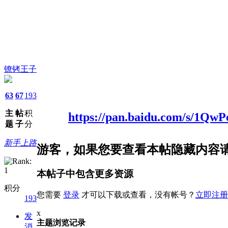
镣铐王子
63
67
193
主
帖
积
链接:
https://pan.baidu.com/s/1
题
子
分
提取码:
新手上路
游客，如果您要查看本帖隐藏内容
本帖子中包含更多资源
积分
您需要
登录
才可以下载或查看，没有帐号？
立即注册
193
x
发
主题浏览记录
消