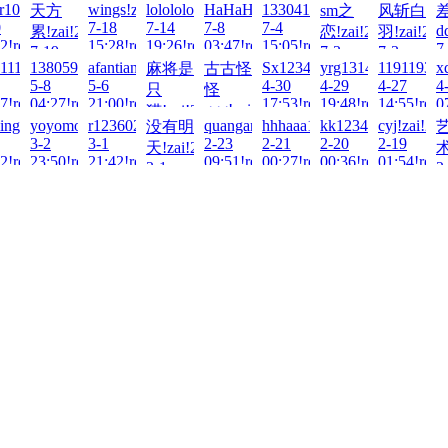
-
r100713!zai!2026-
wings!zai!2026-
lolololo!zai!2026-
HaHaHa123!zai!2026-
133041497007!zai!2026-
天方
sm之
风斩白
0
7-18
7-14
7-8
7-4
d
累!zai!2026-
恋!zai!2026-
羽!zai!202
2!read!
15:28!read!
19:26!read!
03:47!read!
15:05!read!
7
7-19
7-3
7-3
2
111!zai!2026-
13805915899wxd!zai!2026-
afantian!zai!2026-
Sx1234567!zai!2026-
yrg1314!zai!2026-
119119357
x
麻将是
古古怪
17:12!read!
20:24!read!
14:39!read
5-8
5-6
4-30
4-29
4-27
4
只
怪
7!read!
04:27!read!
21:00!read!
17:53!read!
19:48!read!
14:55!read
0
ggg!zai!2026-
猫!zai!2026-
ai!2026-
ling!zai!2026-
yoyomonkey80!zai!2026-
r12360225!zai!2026-
quangang157!zai!2026-
hhhaaa1!zai!2026-
kk123456!zai!2026
cyj!zai!20
没有明
5-1
5-3
3-2
3-1
2-23
2-21
2-20
2-19
21:59!read!
天!zai!2026-
术
01:39!read!
2!read!
23:50!read!
21:42!read!
09:51!read!
00:27!read!
00:36!read!
01:54!read
3-1
2
13:41!read!
0