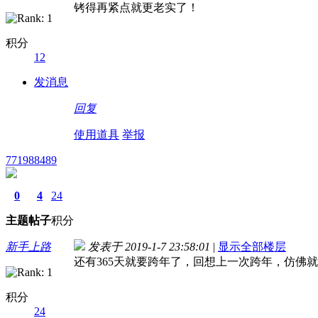
铐得再紧点就更老实了！
积分
12
发消息
回复
使用道具
举报
771988489
0
4
24
主题
帖子
积分
新手上路
发表于 2019-1-7 23:58:01
|
显示全部楼层
还有365天就要跨年了，回想上一次跨年，仿佛
积分
24