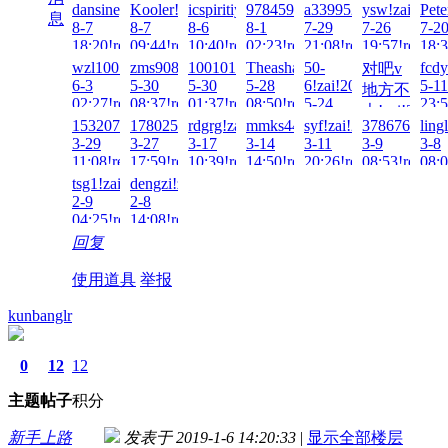
dansiney!zai!2026-
Kooler!zai!2026-
icspiritiy!zai!2026-
978459211!zai!2026-
a3399521!zai!2026-
ysw!zai!2026
Pete
息
8-7
8-7
8-6
8-1
7-29
7-26
7-2
18:20!read!
09:44!read!
10:40!read!
02:23!read!
21:08!read!
19:57!read!
18:3
wzl100!zai!2026-
zms908769129!zai!2026-
1001011..!zai!2026-
Theasha!zai!2026-
50-
fcdy
对吧v
6-3
5-30
5-30
5-28
6!zai!2026-
5-11
地方不
02:27!read!
08:37!read!
01:37!read!
08:50!read!
5-24
23:5
大!zai!2026-
17:12!read!
15320775059!zai!2026-
17802522016!zai!2026-
rdgrg!zai!2026-
mmks445566!zai!2026-
syf!zai!2026-
378676539!z
ling
5-14
3-29
3-27
3-17
3-14
3-11
3-9
3-8
21:46!read!
11:08!read!
17:59!read!
10:39!read!
14:50!read!
20:26!read!
08:53!read!
08:0
tsg1!zai!2026-
dengzi!zai!2026-
2-9
2-8
04:25!read!
14:08!read!
回复
使用道具
举报
kunbanglr
0
12
12
主题
帖子
积分
新手上路
发表于 2019-1-6 14:20:33
|
显示全部楼层