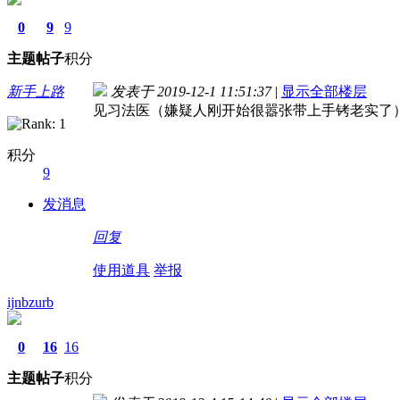
0
9
9
主题
帖子
积分
新手上路
发表于 2019-12-1 11:51:37
|
显示全部楼层
见习法医（嫌疑人刚开始很嚣张带上手铐老实了
积分
9
发消息
回复
使用道具
举报
ijnbzurb
0
16
16
主题
帖子
积分