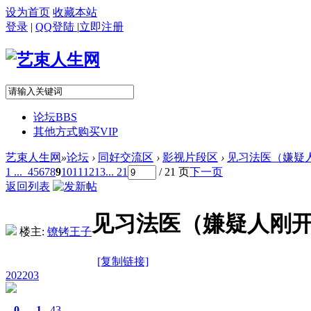
设为首页
收藏本站
登录
|
QQ登陆
|
立即注册
论坛
BBS
其他方式购买VIP
艺束人生网
»
论坛
›
同好交流区
›
影视片段区
›
见习法医（嫌疑人
1 ...
4
5
6
7
8
9
10
11
12
13
... 21
/ 21 页
下一页
返回列表
见习法医（嫌疑人刚
楼主:
镣铐王子
[复制链接]
202203
0
1
43