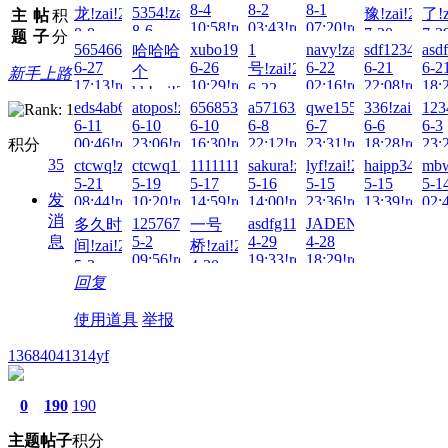
8-4
8-2
8-1
5354!zai!2026-
龙!zai!2026-
豫!zai!2026-
了!z
主
帖
积
10:58!read!
03:43!read!
07:20!read!
8-6
8-8
7-30
7-2
题
子
分
01:26!read!
5654665575!zai!2026-
xubo1982!zai!2026-
1
navy!zai!2026-
sdf123456.!z
asd
哈哈哈
14:56!read!
22:18!read!
17:
6-27
6-26
6-22
6-21
6-2
号!zai!2026-
个
新手上路
17:13!read!
10:29!read!
02:16!read!
22:08!read!
18:
6-22
hh!zai!2026-
20:34!read!
eds4ab63!zai!2026-
atopos!zai!2026-
656853303!zai!2026-
a571632375!zai!2026-
qwe155!zai!2026-
336!zai!2026
123
6-27
6-11
6-10
6-10
6-8
6-7
6-6
6-3
02:18!read!
00:46!read!
23:06!read!
16:30!read!
22:12!read!
23:31!read!
18:28!read!
23:
积分
35
ctcwq!zai!2026-
ctcwq1!zai!2026-
1111111kb!zai!2026-
sakura!zai!2026-
lyf!zai!2026-
haipp3461!za
mbw
5-21
5-19
5-17
5-16
5-15
5-15
5-1
发
08:44!read!
10:20!read!
14:59!read!
14:00!read!
23:36!read!
13:39!read!
02:
消
1257675998!zai!2026-
asdfg111!zai!2026-
JADENG22222!zai!2
多久时
一号
息
5-2
4-29
4-28
间!zai!2026-
桥!zai!2026-
09:56!read!
19:33!read!
18:29!read!
5-2
4-30
回复
11:49!read!
16:12!read!
使用道具
举报
13684041314yf
0
190
190
主题
帖子
积分