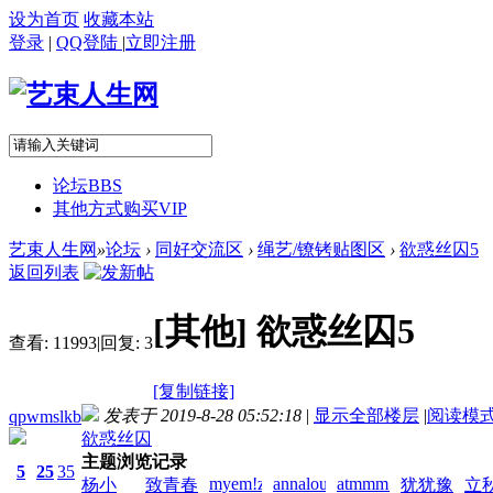
设为首页
收藏本站
登录
|
QQ登陆
|
立即注册
论坛
BBS
其他方式购买VIP
艺束人生网
»
论坛
›
同好交流区
›
绳艺/镣铐贴图区
›
欲惑丝囚5
返回列表
[其他]
欲惑丝囚5
查看:
11993
|
回复:
3
[复制链接]
发表于 2019-8-28 05:52:18
|
显示全部楼层
|
阅读模
qpwmslkb
欲惑丝囚
主题浏览记录
5
25
35
myem!zai!2026-
annalou666888!zai!2026-
atmmm!zai!2026-
杨小
致青春
犹犹豫
立