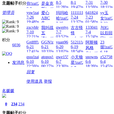
8-5
8-1
7-31
7-30
主题
帖子
积分
你!zai!2026-
是金克
11:28!read!
19:47!read!
13:59!read!
18:11!re
8-8
斯!zai!2026-
管理员
ysw!zai!2026-
1111111aaa!zai!2026-
641824693!zai!2
爱心
玛玛哈
yy玉
13:17!read!
8-8
7-26
7-24
7-23
ABC
哈!zai!2026-
女!zai!2
00:58!read!
19:48!read!
13:37!read!
01:58!read!
先
7-25
7-22
zxcvbbvcxz!zai!2026-
qwertyuioppoiuy!zai!2026-
133041497007!za
我叫战
古古怪
与IG
00:58!read!
23:03!re
把!zai!2026-
7-10
7-7
7-4
五
怪
以后回
7-26
22:21!read!
03:52!read!
15:24!read!
14:04!read!
gg!zai!2026-
渣!zai!2026-
家!zai!2
积分
Grdfff!zai!2026-
GGN!zai!2026-
yuan960412!zai!2026-
51211!zai!2026-
23
阿斯顿
7-5
7-10
7-2
6036
6-21
6-21
6-20
6-19
据!zai!2
02:30!read!
风格
17:38!read!
16:30!re
17:41!read!
10:33!read!
13:02!read!
18:54!read!
6-18
化!zai!2026-
23:48!re
qsss!zai!2026-
atopos!zai!2026-
qwe155!zai!2026-
snowmaker!zai!2
z527589
小天狼
6-19
6-10
6-10
6-7
6-6
6-4
发消息
星!zai!2026-
14:29!read!
22:59!read!
00:27!read!
23:30!read!
18:39!read!
15:45!re
6-7
回复
00:33!read!
使用道具
举报
名媛媛
0
234
234
主题
帖子
积分