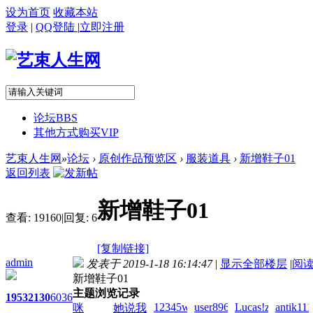
设为首页
收藏本站
登录
|
QQ登陆
|
立即注册
论坛
BBS
其他方式购买VIP
艺束人生网
»
论坛
›
原创作品预览区
›
服装道具
›
新增鞋子01
返回列表
新增鞋子01
查看:
19160
|
回复:
6
[复制链接]
admin
发表于 2019-1-18 16:14:47
|
显示全部楼层
|
阅
新增鞋子01
主题浏览记录
1953
2130
6036
12345wto!zai!2026-
user8963!zai!2026-
Lucas!zai!2026-
antik111
咪
她说我