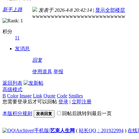
新手上路
发表于 2026-4-8 20:42:14
|
显示全部楼层
wwwwwwwwwwwwwwwwwwwwwwwww
积分
11
发消息
回复
使用道具
举报
返回列表
高级模式
B
Color
Image
Link
Quote
Code
Smilies
您需要登录后才可以回帖
登录
|
立即注册
本版积分规则
回帖后跳转到最后一页
发表回复
|
Archiver
|
手机版
|
艺束人生网
(
站长QQ：201922994
)
在线