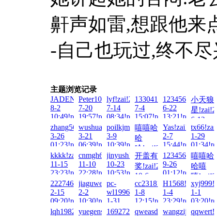
鼾声如雷,想跟他来
-自己也玩过,终不尽
主题浏览记录
JADENG22222!zai!2026-
Peter100713!zai!2026-
lyf!zai!2026-
133041497007!zai!2026-
123456Q!zai!202
小天狼
8-2
7-20
7-14
7-4
6-22
星!zai!2
10:49!read!
19:57!read!
08:34!read!
15:07!read!
13:21!read!
6-13
zhang5682!zai!2026-
wushuang!zai!2026-
poilkjmnb!zai!2026-
Yas!zai!2026-
tx66!zai
嘻嘻哈
01:42!re
3-26
3-21
3-9
2-7
1-29
哈
01:23!read!
06:39!read!
10:39!read!
15:44!read!
01:34!re
哈!zai!2026-
kkkk!zai!2025-
cnmgh688!zai!2025-
jinyush!zai!2025-
1234567899!zai!
开盖有
嘻嘻哈
2-19
11-15
11-10
10-23
9-26
奖!zai!2025-
哈嘻
02:46!read!
23:23!read!
22:28!read!
10:53!read!
01:12!read!
10-6
嘻!zai!2
2227461335!zai!2025-
jiaguwen2!zai!2025-
pc-
cc2318121!zai!2025-
H1568!zai!2025-
xyj999!
19:13!read!
9-12
2-15
2-2
wl1996!zai!2025-
1-8
1-4
1-1
21:17!re
09:20!read!
10:30!read!
1-31
12:15!read!
23:29!read!
03:20!re
09:38!read!
lqh1982lL!zai!2024-
yuegensen!zai!2024-
16927267631!zai!2024-
qweasd2028!zai!2024-
wangzijun!zai!20
qqwert!