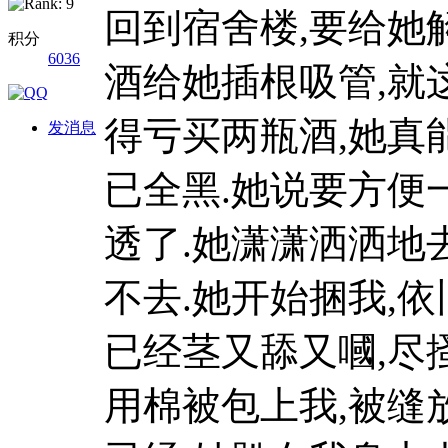
回到宿舍楼,要给她
积分
6036
酒给她插根吸管,就这
得亏买两瓶酒,她真
发消息
已全黑.她说要方便
透了.她潇潇洒洒地
不去.她开始捆我,依
已经茎又舔又嘓,尽
用棉被包上我,被缝