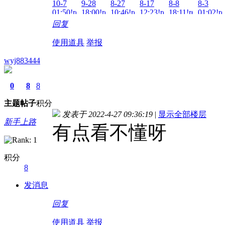
10-7
9-28
8-27
8-17
8-8
8-3
01:50!read!
18:00!read!
10:46!read!
12:23!read!
18:11!read!
01:02!re
回复
使用道具
举报
wyj883444
0
8
8
主题
帖子
积分
发表于 2022-4-27 09:36:19
|
显示全部楼层
新手上路
有点看不懂呀
积分
8
发消息
回复
使用道具
举报