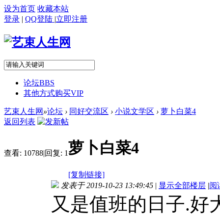
设为首页
收藏本站
登录
|
QQ登陆
|
立即注册
论坛
BBS
其他方式购买VIP
艺束人生网
»
论坛
›
同好交流区
›
小说文学区
›
萝卜白菜4
返回列表
萝卜白菜4
查看:
10788
|
回复:
1
[复制链接]
发表于 2019-10-23 13:49:45
|
显示全部楼层
|
阅
又是值班的日子.好