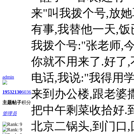
来"叫我拨个号,放她
有事,我替他一天,饭
我拨个号:"张老师,
你就不用来了.好了,
电话,我说:"我得用
admin
来到办公楼,跟老婆
1953
2130
6036
主题
帖子
积分
把中午剩菜收拾好.
管理员
北京二锅头,到门口,