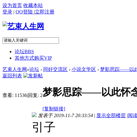
设为首页
收藏本站
登录
|
QQ登陆
|
立即注册
论坛
BBS
其他方式购买VIP
艺束人生网
»
论坛
›
同好交流区
›
小说文学区
›
梦影思踪——以
返回列表
梦影思踪——以此怀
查看:
11536
|
回复:
2
[复制链接]
发表于 2019-11-7 20:33:54
|
显示全部楼层
|
阅
引子