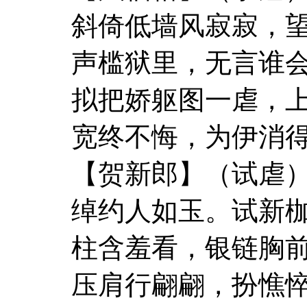
斜倚低墙风寂寂，
声槛狱里，无言谁
拟把娇躯图一虐，
宽终不悔，为伊消
【贺新郎】（试虐
绰约人如玉。试新
柱含羞看，银链胸
压肩行翩翩，扮憔