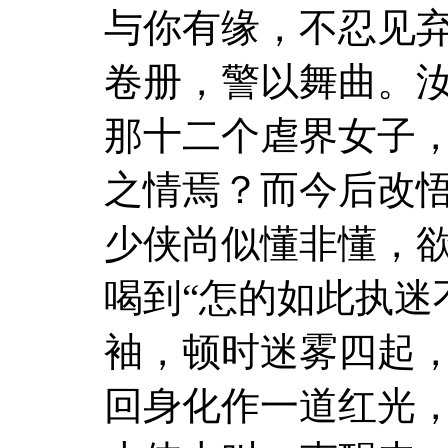
与你有缘，不忍见
卷册，警以舞曲。
那十二个虐界女子
之情焉？而今后改悟
少侠尚似懂非懂，
喝到“怎的如此执迷
袖，顿时迷雾四起
回身化作一道红光