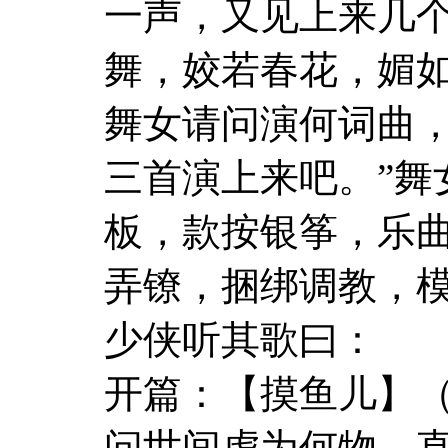
一声，又见上来几
舞，姣若春花，媚
舞女请问演何词曲，
三首演上来吧。”舞
板，款按银筝，乐
弄镣，捆绑调教，
少侠听其歌曰：
开篇：【摸鱼儿】
问世间虐为何物，