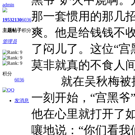
admin
那一套惯用的那几
1953
2130
6036
爽。他是给钱钱不
主题
帖子
积分
管理员
了闷儿了。这位“宫
莫非就真的不食人
积分
就在吴秋梅被押
6036
一刻开始，“宫黑爷
发消息
他在心里就打开了
嚷地说：“你们看我