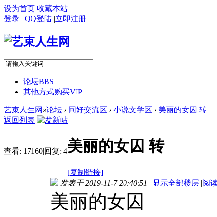
设为首页
收藏本站
登录
|
QQ登陆
|
立即注册
论坛
BBS
其他方式购买VIP
艺束人生网
»
论坛
›
同好交流区
›
小说文学区
›
美丽的女囚 转
返回列表
美丽的女囚 转
查看:
17160
|
回复:
4
[复制链接]
发表于 2019-11-7 20:40:51
|
显示全部楼层
|
阅
美丽的女囚