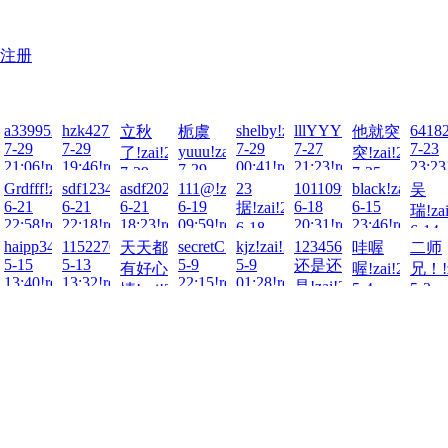
注册
a3399521!zai!2026-
hzk427!zai!2026-
shelby!zai!2026-
lllYYY!zai!2026-
64182
立秋
栀虞
他就突
7-29
7-29
7-29
7-27
7-23
yuuu!zai!2026-
026-
了!zai!2026-
突!zai!2026-
21:06!read!
19:46!read!
00:41!read!
21:23!read!
23:23
7-29
7-29
7-25
00:59!read!
26-
.!zai!2026-
Grdfff!zai!2026-
sdf123456.!zai!2026-
asdf20220122!zai!2026-
111@!zai!2026-
23
101109tt!zai!2026-
black!zai!2026
吴
ad!
17:56!read!
11:33!read!
6-21
6-21
6-21
6-19
6-18
6-15
据!zai!2026-
瑞!zai
ad!
22:58!read!
22:18!read!
18:23!read!
09:59!read!
20:31!read!
23:46!read!
6-18
6-14
23:47!read!
haipp3461!zai!2026-
1152270923!zai!2026-
secretC!zai!2026-
kjz!zai!2026-
123456
zai!2026-
天天都
哇喔
二师
16:16
5-15
5-13
5-9
5-9
还是还
有好心
喔!zai!2026-
兄！!z
13:40!read!
13:32!read!
22:15!read!
01:28!read!
ad!
是!zai!2026-
5-4
5-3
情!zai!2026-
5-8
17:19!read!
18:35
5-12
23:16!read!
06:42!read!