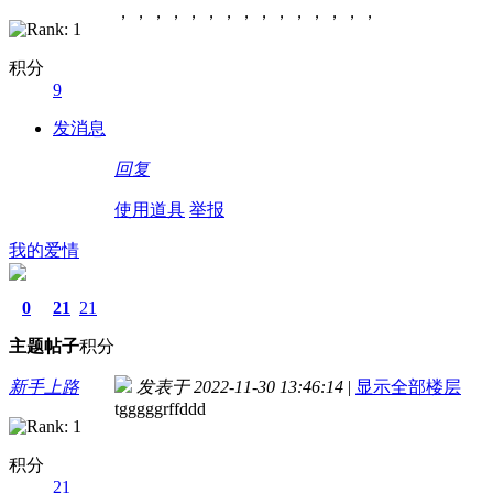
，，，，，，，，，，，，，，，
积分
9
发消息
回复
使用道具
举报
我的爱情
0
21
21
主题
帖子
积分
新手上路
发表于 2022-11-30 13:46:14
|
显示全部楼层
tgggggrffddd
积分
21