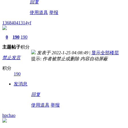
回复
使用道具
举报
13684041314yf
0
190
190
主题
帖子
积分
发表于 2022-1-25 04:08:49
|
显示全部楼层
禁止发言
提示:
作者被禁止或删除 内容自动屏蔽
积分
190
发消息
回复
使用道具
举报
hpchao