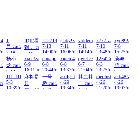
4693!zai!2026-
1
2127192739!zai!2026-
jshby!zai!2026-
voldemort!zai!2026-
7777!zai!2026-
xyp89!zai!2
IDIE看
7-13
7-11
7-11
7-10
7-8
号!zai!2026-
到，!zai!2026-
!read!
14:00!read!
16:06!read!
14:14!read!
23:48!read!
15:25!read!
7-18
7-16
03:49!read!
-
xxcc!zai!2026-
uauappy!zai!2026-
xiuem429!zai!2026-
qwe123123!zai!2026-
123456Q!zai!2026-
杨小
汤姆
23:58!read!
6-9
6-8
6-8
6-7
6-3
!2026-
龙!zai!2026-
斯!zai!2026
16:11!read!
20:44!read!
13:37!read!
21:04!read!
23:25!read!
6-14
6-3
1111111111!zai!2026-
asdfg111!zai!2026-
mephistoxp!zai!2026-
akb48!zai!2
麻将是
一号
其二其
!read!
10:47!read!
22:28!read!
5-3
4-29
4-26
4-26
ai!2026-
只
桥!zai!2026-
二!zai!2026-
10:39!read!
19:34!read!
21:20!read!
19:07!read!
4-30
4-27
猫!zai!2026-
!read!
16:14!read!
12:15!read!
5-3
01:38!read!