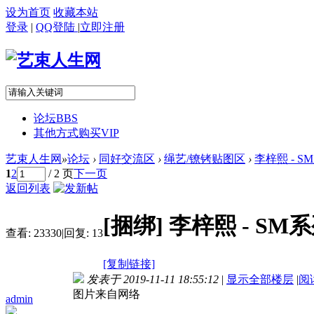
设为首页
收藏本站
登录
|
QQ登陆
|
立即注册
论坛
BBS
其他方式购买VIP
艺束人生网
»
论坛
›
同好交流区
›
绳艺/镣铐贴图区
›
李梓熙 - S
1
2
/ 2 页
下一页
返回列表
[捆绑]
李梓熙 - SM
查看:
23330
|
回复:
13
[复制链接]
发表于 2019-11-11 18:55:12
|
显示全部楼层
|
阅
图片来自网络
admin