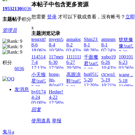
本帖子中包含更多资源
1953
2130
6036
您需要
登录
才可以下载或查看，没有帐号？
立即
主题
帖子
积分
x
管理员
主题浏览记录
tengxtt!zai!2026-
myem!zai!2026-
annalou666888!zai!2026-
Shin231199!zai!2026-
atmmm!zai!2026-
犹犹豫
8-6
8-4
8-2
8-1
8-1
豫!zai!2
18:06!read!
10:58!read!
03:43!read!
08:28!read!
07:24!read!
7-30
114514114514!zai!2026-
117meimu!zai!2026-
1111111aaa!zai!2026-
xubo1982!zai!20
1001011.
千面魔
22:20!re
7-4
6-30
6-27
6-26
6-23
积分
君!zai!2026-
17:13!read!
17:56!read!
20:50!read!
10:43!read!
03:56!re
6036
6-27
hong-
hui0512!zai!2026-
ctcwq1!zai!2026-
小天狼
高跟凉
wang，!
17:34!read!
jin-
5-20
5-19
5-18
星!zai!2026-
鞋!zai!2026-
jh!zai!2026-
12:20!read!
10:21!read!
11:08!re
5-29
5-23
发消息
5-28
hy0174!zai!2026-
Hedge!zai!2026-
23:54!read!
18:33!read!
11:48!read!
4-24
4-22
05:00!read!
17:58!read!
回复
使用道具
举报
鬼斗a