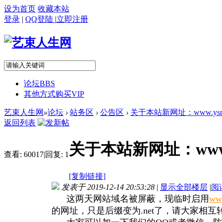
设为首页
收藏本站
登录
|
QQ登陆
|
立即注册
论坛
BBS
其他方式购买VIP
艺束人生网
»
论坛
›
站务区
›
公告区
›
关于本站新网址：www.ysrs
返回列表
关于本站新网址：www.ys
查看:
60017
|
回复:
1
[复制链接]
发表于 2019-12-14 20:53:28
|
显示全部楼层
|
阅
这两天网站域名被屏蔽，现临时启用
www
的网址，只是后缀变为.net了，请大家相互