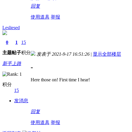
8-30
8-27
回复
21:04!read!
16:22!read!
使用道具
举报
Lesliesed
0
1
15
主题
帖子
积分
发表于 2021-9-17 16:51:26
|
显示全部楼层
新手上路
-
Here those on! First time I hear!
积分
15
发消息
回复
使用道具
举报