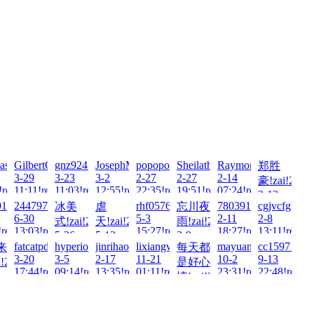
i!2026-
sDeare!zai!2026-
GilbertGek!zai!2026-
gnz924!zai!2026-
JosephMuh!zai!2026-
popopopopopo!zai!2026-
Sheilatherm!zai!2026-
RaymondNon!zai!20
郑胜
3-29
3-23
3-2
2-27
2-27
2-14
豪!zai!2026
!read!
11:11!read!
11:03!read!
12:55!read!
22:35!read!
19:51!read!
07:24!read!
2-13
19821477!zai!2025-
2447973717!zai!2025-
rhf0576!zai!2025-
78039198211!zai!202
cgjvcfgiiggh
冰美
虐
忘川夜
23:28!read!
6-30
5-3
2-11
2-8
式!zai!2025-
天!zai!2025-
雨!zai!2025-
!read!
13:03!read!
15:27!read!
18:27!read!
13:11!read!
5-26
5-12
3-9
zai!2024-
fatcatpd209!zai!2024-
hyperion!zai!2024-
jinrihao110!zai!2024-
lixiangwang!zai!2023-
mayuan123!zai!2023
cc1597!zai!
来
每天都
02:22!read!
07:35!read!
20:14!read!
3-20
3-5
2-17
11-21
10-2
9-13
!2024-
是好心
17:44!read!
09:14!read!
13:35!read!
01:11!read!
23:31!read!
22:48!read!
情!zai!2023-
!read!
10-26
21:10!read!