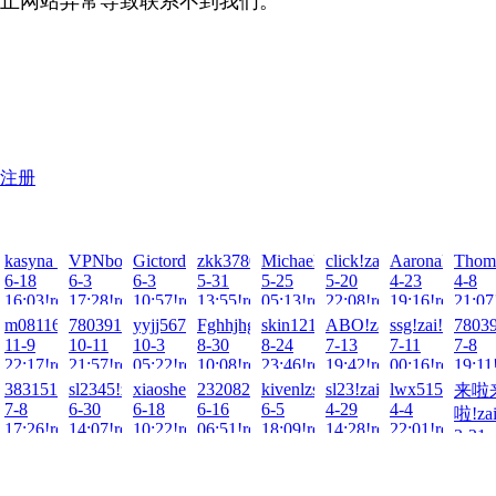
止网站异常导致联系不到我们。
注册
i!2026-
um!zai!2026-
kasyna_aoSt!zai!2026-
VPNbotEi!zai!2026-
Gictordow!zai!2026-
zkk378045056!zai!2026-
Michaeltew!zai!2026-
click!zai!2026-
AaronaBexy!za
Thoma
6-18
6-3
6-3
5-31
5-25
5-20
4-23
4-8
ad!
16:03!read!
17:28!read!
10:57!read!
13:55!read!
05:13!read!
22:08!read!
19:16!read!
21:07
2026-
ai!2025-
m081163!zai!2025-
780391982471852!zai!2025-
yyjj567!zai!2025-
Fghhjhgg!zai!2025-
skin1212!zai!2025-
ABO!zai!2025-
ssg!zai!2025-
78039
11-9
10-11
10-3
8-30
8-24
7-13
7-11
7-8
ad!
22:17!read!
21:57!read!
05:22!read!
10:08!read!
23:46!read!
19:42!read!
00:16!read!
19:11
24-
2!zai!2024-
3831519!zai!2024-
sl2345!zai!2024-
xiaosheng520!zai!2024-
2320822645!zai!2024-
kivenlzs!zai!2024-
sl23!zai!2024-
lwx515801@@!
来啦
7-8
6-30
6-18
6-16
6-5
4-29
4-4
啦!zai
ad!
17:26!read!
14:07!read!
10:22!read!
06:51!read!
18:09!read!
14:28!read!
22:01!read!
3-21
22:14