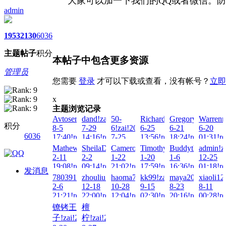
大家可以加一下我们的QQ或者微信。防
admin
1953
2130
6036
主题
帖子
积分
本帖子中包含更多资源
管理员
您需要
登录
才可以下载或查看，没有帐号？
立即
x
主题浏览记录
Avtoservis_jksn!zai!2026-
dand!zai!2026-
50-
RichardCib!zai!2026-
GregoryAdedy!za
Warrenn
积分
8-5
7-29
6!zai!2026-
6-25
6-21
6-20
6036
17:40!read!
14:16!read!
7-25
13:56!read!
18:24!read!
01:31!re
08:00!read!
MathewtuP!zai!2026-
SheilaDum!zai!2026-
CameronPreOg!zai!2026-
Timothyjug!zai!2026-
BuddythecT!zai!
admin!z
2-11
2-2
1-22
1-20
1-6
12-25
19:08!read!
09:14!read!
21:02!read!
17:59!read!
16:36!read!
01:18!re
发消息
7803919821!zai!2025-
zhouliu!zai!2024-
haoma789!zai!2024-
kk99!zai!2024-
maya2021!zai!20
xiaoli12
2-6
12-18
10-28
9-15
8-23
8-11
21:21!read!
22:00!read!
12:04!read!
02:30!read!
20:16!read!
00:28!re
镣铐王
檀
子!zai!2023-
柠!zai!2023-