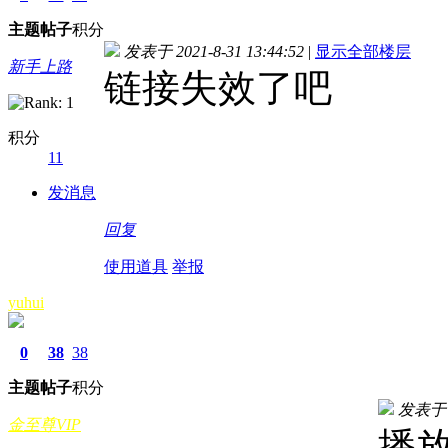
主题
帖子
积分
发表于 2021-8-31 13:44:52
|
显示全部楼层
新手上路
链接失效了吧
积分
11
发消息
回复
使用道具
举报
yuhui
0
38
38
主题
帖子
积分
发表于 20
金至尊VIP
播