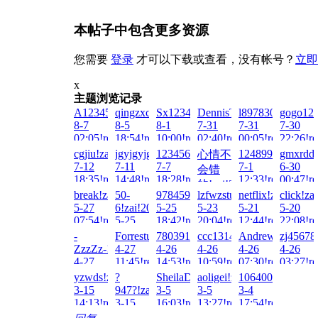
本帖子中包含更多资源
您需要
登录
才可以下载或查看，没有帐号？
立即
x
主题浏览记录
A123456...!zai!2026-
qingzxcv!zai!2026-
Sx1234567!zai!2026-
DennisTrogs!zai!2026-
l897830689!zai!
gogo123
8-7
8-5
8-1
7-31
7-31
7-30
02:05!read!
18:54!read!
10:00!read!
02:40!read!
00:05!read!
22:26!re
cgjiu!zai!2026-
jgyjgyjgy!zai!2026-
123456cao!zai!2026-
1248990721!zai!
gmxrdd!
心情不
7-12
7-11
7-7
7-1
6-30
会错
18:35!read!
14:48!read!
18:28!read!
12:33!read!
00:47!re
的!zai!2026-
break!zai!2026-
50-
978459211!zai!2026-
lzfwzstuvw!zai!2026-
netflix!zai!2026-
click!za
7-7
5-27
6!zai!2026-
5-25
5-23
5-21
5-20
09:57!read!
07:54!read!
5-25
18:42!read!
20:04!read!
12:44!read!
22:08!re
21:31!read!
-
Forrestunret!zai!2026-
78039198214777!zai!2026-
ccc1314520!zai!2026-
AndrewHepay!za
zj45678
ZzzZz-!zai!2026-
4-27
4-26
4-26
4-26
4-26
4-27
11:45!read!
14:53!read!
10:59!read!
07:30!read!
03:27!re
16:17!read!
yzwds!zai!2026-
?
SheilaDum!zai!2026-
aoligei!zai!2026-
10640009!zai!20
3-15
947?!zai!2026-
3-5
3-5
3-4
14:13!read!
3-15
16:03!read!
13:27!read!
17:54!read!
13:43!read!