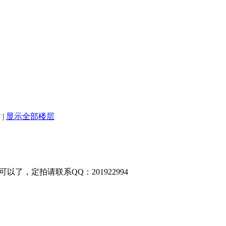
3
|
显示全部楼层
？
了，定拍请联系QQ：201922994