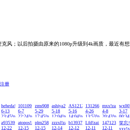
31麦克风；以后拍摄由原来的1080p升级到4k画质，最近
注册
2026-
heheda!zai!2026-
101109tt!zai!2026-
zms908769129!zai!2026-
ashiya2018!zai!2026-
AS1212!zai!2026-
13126692505!zai!2026-
mxx!zai!2026-
wx007
6-13
6-7
5-29
5-18
5-16
4-26
4-8
3-17
ad!
23:45!read!
22:24!read!
17:45!read!
12:04!read!
14:04!read!
13:53!read!
20:43!read!
00:34
zai!2025-
a935399479!zai!2025-
atopos!zai!2025-
plm258!zai!2025-
zzzxl!zai!2025-
b1393757660!zai!2025-
Lfd!zai!2025-
147123456!zai
笑忘
12-22
12-15
12-15
12-14
12-12
12-11
12-11
xxy!z