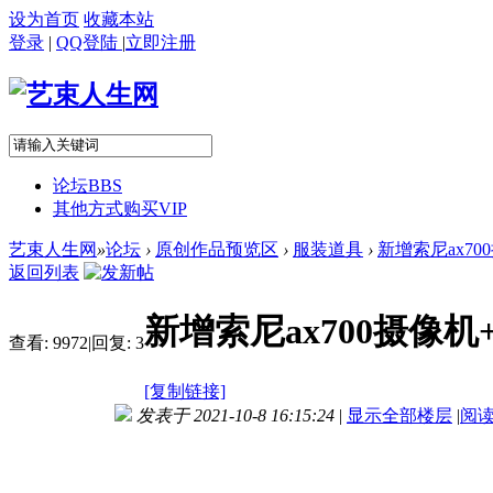
设为首页
收藏本站
登录
|
QQ登陆
|
立即注册
论坛
BBS
其他方式购买VIP
艺束人生网
»
论坛
›
原创作品预览区
›
服装道具
›
新增索尼ax70
返回列表
新增索尼ax700摄像机+
查看:
9972
|
回复:
3
[复制链接]
发表于 2021-10-8 16:15:24
|
显示全部楼层
|
阅