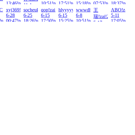
13:46!read!
10:51!read!
17:51!read!
15:18!read!
07:53!read!
18:37!read!
11-1
!read!
2025-
tC!zai!2025-
xyj369!zai!2025-
socheukin2!zai!2025-
qop!zai!2025-
hlyyyyyl!zai!2025-
wwwdh!zai!2025-
ABO!zai!20
王
17:03!read!
6-28
6-25
6-15
6-15
6-8
5-11
瑞!zai!2025-
!read!
00:47!read!
18:26!read!
17:50!read!
15:25!read!
10:51!read!
17:05!read!
5-17
05:32!read!