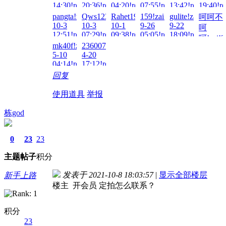
14:30!read!
20:36!read!
04:20!read!
07:55!read!
13:42!read!
19:40!re
pangta!zai!2025-
Qws123!zai!2025-
Rahet1996!zai!2025-
159!zai!2025-
gulite!zai!2025-
呵呵不
10-3
10-3
10-1
9-26
9-22
呵
12:51!read!
07:29!read!
09:38!read!
05:05!read!
18:09!read!
呵!zai!2
mk40f!zai!2025-
2360078373!zai!2025-
9-19
5-10
4-20
01:25!re
04:14!read!
17:12!read!
回复
使用道具
举报
栋god
0
23
23
主题
帖子
积分
发表于 2021-10-8 18:03:57
|
显示全部楼层
新手上路
楼主 开会员 定拍怎么联系？
积分
23