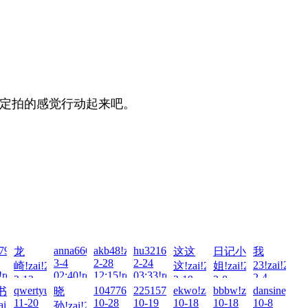
有想定拍的感觉行动起来吧。
911!zai!2026-
anna666888!zai!2026-
akb48!zai!2026-
hu321644451!zai!2026-
龙
这这
日记小
我
3-4
2-28
2-24
23!zai!2026
崎!zai!2026-
这!zai!2026-
姐!zai!2026-
!read!
02:40!read!
12:15!read!
03:33!read!
2-4
3-12
2-19
2-8
01:36!read!
!2025-
qwertyuiop100!zai!2025-
1047762806!zai!2025-
2251574780!zai!2025-
ekwo!zai!2025-
bbbw!zai!2025-
dansiney!za
书
晓
00:55!read!
19:49!read!
17:06!read!
11-20
10-28
10-19
10-18
10-18
10-8
ai!2025-
孙!zai!2025-