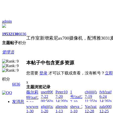
admin
1953
2130
6036
工作室新增索尼ax700摄像机，配博雅30
主题
帖子
积分
管理员
本帖子中包含更多资源
您需要
登录
才可以下载或查看，没有帐号？
立即
积分
x
6036
主题浏览记录
user8963!zai!2026-
Peter100713!zai!2026-
1
chjjjjjj!zai!2026-
fvh!zai!
薇尔莉
7-22
7-20
7-19
6-24
号!zai!2026-
特!zai!2026-
00:56!read!
14:20!read!
11:35!read!
14:26!re
发消息
7-19
7-24
13:33!read!
wwweeeiii!zai!2026-
gfgjjj!zai!2026-
alienshooter!zai!2026-
sheva_7!zai!2026-
Yas!zai!2025-
zalz000!
00:54!read!
1-30
1-20
1-13
1-10
12-28
12-25