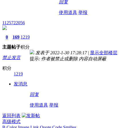
回复
使用道具
举报
1125722056
0
169
1219
主题
帖子
积分
发表于 2022-1-30 17:28:17
|
显示全部楼层
禁止发言
提示:
作者被禁止或删除 内容自动屏蔽
积分
1219
发消息
回复
使用道具
举报
返回列表
高级模式
B
Color
Image
Link
Quote
Code
Smilies