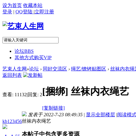
设为首页
收藏本站
登录
|
QQ登陆
|
立即注册
论坛
BBS
其他方式购买VIP
艺束人生网
»
论坛
›
同好交流区
›
绳艺/镣铐贴图区
›
丝袜内衣绳
返回列表
[捆绑]
丝袜内衣绳艺
查看:
11132
|
回复:
2
[复制链接]
发表于 2022-7-23 08:49:35
|
显示全部楼层
|
阅读模
丝袜内衣绳艺
kb123456
本帖子中包含更多资源