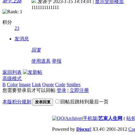
新手上路
发表于 2023-1-15 14:14:01
|
显示全部楼层
1111111111111
积分
23
发消息
回复
使用道具
举报
返回列表
高级模式
B
Color
Image
Link
Quote
Code
Smilies
您需要登录后才可以回帖
登录
|
立即注册
本版积分规则
回帖后跳转到最后一页
发表回复
|
Archiver
|
手机版
|
艺束人生网
(
站长
Powered by
Discuz!
X3.4
© 2001-2012
Com