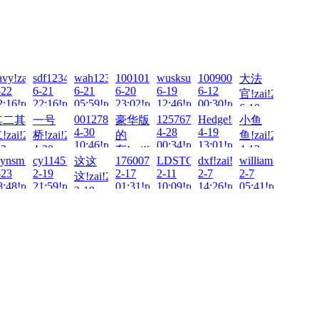
ai!2026-
avy!zai!2026-
sdf123456.!zai!2026-
wah1234988!zai!2026-
1001011..!zai!2026-
wusksu!zai!2026-
100900!zai!2026-
大法
-22
6-21
6-21
6-20
6-19
6-12
官!zai!2026-
!
2:16!read!
22:16!read!
05:59!read!
23:02!read!
12:46!read!
00:30!read!
6-10
6-
001278!zai!2026-
1257675998!zai!2026-
Hedge!zai!2026-
其二其
一号
豪华版
小鱼
20:49!read!
4-30
4-28
4-19
6-
!zai!2026-
桥!zai!2026-
的
鱼!zai!2026-
10:46!read!
00:34!read!
13:01!read!
-2
4-30
4-12
车!zai!2026-
!2026-
xynsm!zai!2026-
cy114514!zai!2026-
17600737829!zai!2026-
LDSTG!zai!2026-
dxf!zai!2026-
william881!zai!2
这这
!
0:12!read!
16:13!read!
08:37!read!
4-29
-23
2-19
2-17
2-11
2-7
2-7
这!zai!2026-
01:17!read!
!
8:48!read!
21:59!read!
01:31!read!
10:09!read!
14:26!read!
05:41!read!
2-19
19:20!read!