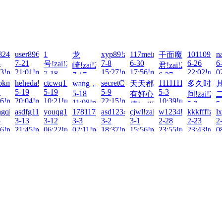
26-
824693!zai!2026-
user8963!zai!2026-
1
xyp89!zai!2026-
117meimu!zai!2026-
101109tt!z
n
龙
千面魔
3
7-21
7-8
6-30
6-26
6
号!zai!2026-
崎!zai!2026-
君!zai!2026-
3!read!
21:01!read!
15:27!read!
17:56!read!
22:02!read
0
7-18
7-17
6-27
03:49!read!
okn!zai!2026-
heheda!zai!2026-
ctcwq1!zai!2026-
secretC!zai!2026-
1111111111!zai!202
wang，!zai!2026-
天天都
多久时
20:36!read!
17:33!read!
1
5-19
5-19
5-9
5-3
5-18
有好心
间!zai!202
二
6!read!
20:04!read!
10:21!read!
22:15!read!
10:39!read!
11:08!read!
5-2
5
情!zai!2026-
gqincheng!zai!2026-
asdfg111!zai!2026-
youqg1989!zai!2026-
1781174741!zai!2026-
asd123456!zai!2026-
cjwl!zai!2026-
w1234!zai!2026-
kkkfff!zai
l
11:49!read
1
5-5
5
3-13
3-12
3-3
3-2
3-1
2-28
2-23
2
21:53!read!
6!read!
21:45!read!
06:22!read!
02:11!read!
18:37!read!
15:56!read!
23:55!read!
23:43!read
0