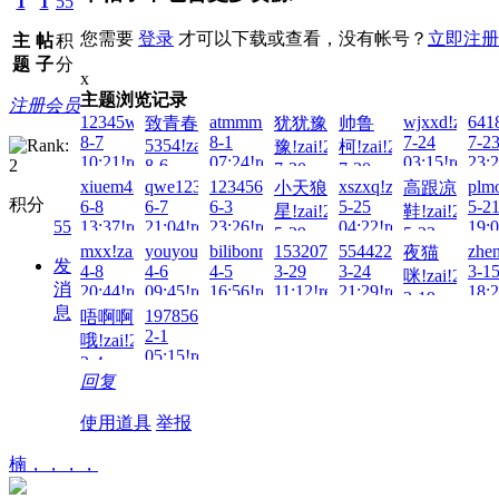
1
1
55
您需要
登录
才可以下载或查看，没有帐号？
立即注册
主
帖
积
题
子
分
x
主题浏览记录
注册会员
12345wto!zai!2026-
atmmm!zai!2026-
wjxxd!zai!20
641
致青春
犹犹豫
帅鲁
8-7
8-1
7-24
7-2
5354!zai!2026-
豫!zai!2026-
柯!zai!2026-
10:21!read!
07:24!read!
03:15!read!
23:2
8-6
7-30
7-30
01:29!read!
xiuem429!zai!2026-
qwe123123!zai!2026-
123456Q!zai!2026-
xszxq!zai!2026-
plm
小天狼
高跟凉
22:19!read!
00:31!read!
积分
6-8
6-7
6-3
5-25
5-2
星!zai!2026-
鞋!zai!2026-
55
13:37!read!
21:04!read!
23:26!read!
04:22!read!
19:0
5-29
5-23
mxx!zai!2026-
youyouyou!zai!2026-
bilibonn!zai!2026-
15320775059!zai!2026-
554422!zai!2026-
zhen
夜猫
23:54!read!
18:34!read!
发
4-8
4-6
4-5
3-29
3-24
3-1
咪!zai!2026-
消
20:44!read!
09:45!read!
16:56!read!
11:12!read!
21:29!read!
18:2
3-19
息
19785686!zai!2026-
唔啊啊
22:06!read!
2-1
哦!zai!2026-
05:15!read!
2-4
回复
23:46!read!
使用道具
举报
楠，，，，