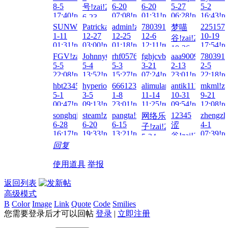
8-5
6-20
6-20
5-27
5-2
号!zai!2026-
17:40!read!
07:08!read!
01:31!read!
06:28!read!
16:43!re
6-23
22:13!read!
SUNWIN!zai!2026-
Patrickavari!zai!2025-
admin!zai!2025-
78039199214!zai!2025-
2251574
梦喵
1-11
12-27
12-25
12-6
10-19
谷!zai!2025-
01:31!read!
03:00!read!
01:18!read!
12:11!read!
17:54!re
10-26
FGV!zai!2025-
Johnny6!zai!2025-
rhf0576!zai!2025-
fghjcvbn!zai!2025-
aaa900901!zai!2
7803919
12:04!read!
5-5
5-4
5-3
3-21
2-13
2-5
22:08!read!
13:52!read!
15:27!read!
07:24!read!
23:01!read!
22:18!re
hbt2345!zai!2024-
hyperion!zai!2024-
666123!zai!2024-
alimularefin44!zai!2023-
antik1111!zai!202
mkml!za
5-1
3-5
1-8
11-14
10-31
9-21
00:47!read!
09:13!read!
23:01!read!
11:25!read!
09:54!read!
12:08!re
songhqiao!zai!2023-
steam!zai!2023-
pangta!zai!2023-
12345
zhengzh
网络乐
6-28
6-20
6-15
4-1
涩
子!zai!2023-
16:17!read!
19:33!read!
13:21!read!
07:39!re
谷!zai!2023-
5-24
回复
22:06!read!
5-4
12:00!read!
使用道具
举报
返回列表
高级模式
B
Color
Image
Link
Quote
Code
Smilies
您需要登录后才可以回帖
登录
|
立即注册