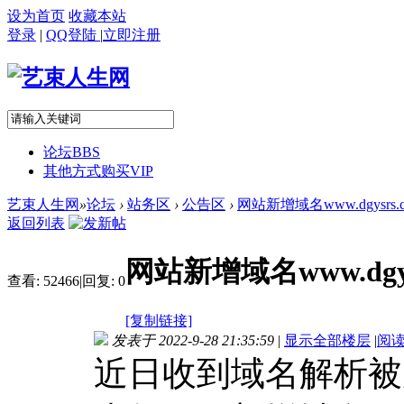
设为首页
收藏本站
登录
|
QQ登陆
|
立即注册
论坛
BBS
其他方式购买VIP
艺束人生网
»
论坛
›
站务区
›
公告区
›
网站新增域名www.dgysrs.
返回列表
网站新增域名www.dgys
查看:
52466
|
回复:
0
[复制链接]
发表于 2022-9-28 21:35:59
|
显示全部楼层
|
阅
近日收到域名解析被