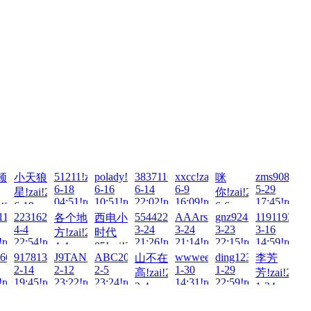
51211!zai!2026-
polady!zai!2026-
3837116307!zai!2026-
xxcc!zai!2026-
zms9087691
顿
小天狼
咪
6-18
6-16
6-14
6-9
5-29
星!zai!2026-
你!zai!2026-
04:51!read!
10:51!read!
22:02!read!
16:09!read!
17:45!read!
6-19
6-6
!2026-
026-
11111!zai!2026-
2231624305!zai!2026-
554422!zai!2026-
AAArsmls!zai!2026-
gnz924!zai!2026-
1191193576!
各个地
西电小
01:45!read!
13:23!read!
4-4
3-24
3-24
3-23
3-16
方!zai!2026-
时代
!read!
!read!
22:54!read!
21:26!read!
21:14!read!
22:15!read!
14:59!read!
4-4
05!zai!2026-
ai!2026-
666!zai!2026-
9178133!zai!2026-
J9TANK!zai!2026-
ABC2023!zai!2026-
wwweeeiii!zai!2026-
ding123ding!zai!202
山不在
李芳
00:51!read!
4-1
2-14
2-12
2-5
1-30
1-29
03:10!read!
高!zai!2026-
芳!zai!2026
!read!
19:45!read!
23:22!read!
23:24!read!
14:31!read!
22:59!read!
2-4
1-24
03:49!read!
22:47!read!