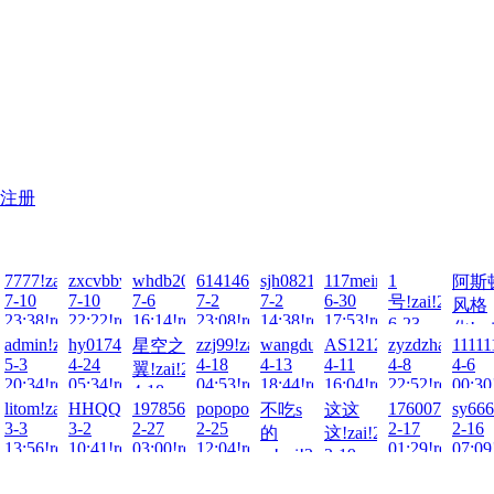
注册
!zai!2026-
7777!zai!2026-
zxcvbbvcxz!zai!2026-
whdb2000!zai!2026-
614146770!zai!2026-
sjh0821!zai!2026-
117meimu!zai!2026-
1
阿斯
7-10
7-10
7-6
7-2
7-2
6-30
号!zai!2026-
风格
ad!
23:38!read!
22:22!read!
16:14!read!
23:08!read!
14:38!read!
17:53!read!
6-23
化!zai
21:53!read!
018!zai!2026-
admin!zai!2026-
hy0174!zai!2026-
zzj99!zai!2026-
wangdulu990!zai!2026-
AS1212!zai!2026-
zyzdzha!zai!2
11111
星空之
6-19
5-3
4-24
4-18
4-13
4-11
4-8
4-6
翼!zai!2026-
14:31
ad!
20:34!read!
05:34!read!
04:53!read!
18:44!read!
16:04!read!
22:52!read!
00:30
4-18
ai!2026-
888!zai!2026-
litom!zai!2026-
HHQQL!zai!2026-
19785686!zai!2026-
popopopopopo!zai!2026-
17600737829!z
sy666
不吃s
这这
15:56!read!
3-3
3-2
2-27
2-25
2-17
2-16
的
这!zai!2026-
ad!
13:56!read!
10:41!read!
03:00!read!
12:04!read!
01:29!read!
07:09
m!zai!2026-
2-19
2-23
19:47!read!