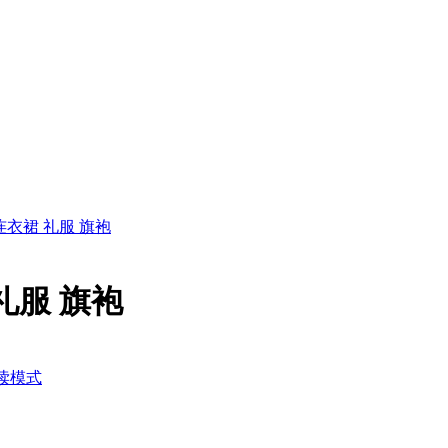
衣裙 礼服 旗袍
礼服 旗袍
读模式