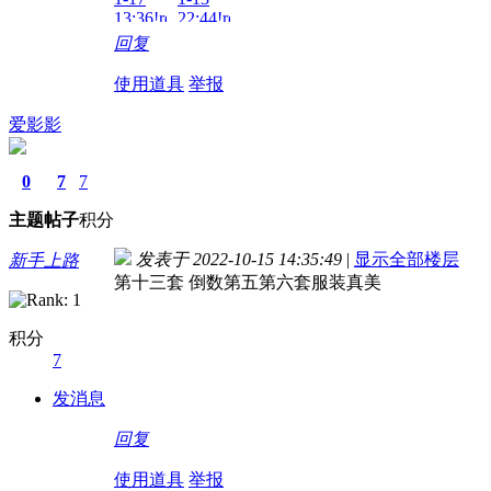
13:36!read!
22:44!read!
回复
使用道具
举报
爱影影
0
7
7
主题
帖子
积分
发表于 2022-10-15 14:35:49
|
显示全部楼层
新手上路
第十三套 倒数第五第六套服装真美
积分
7
发消息
回复
使用道具
举报