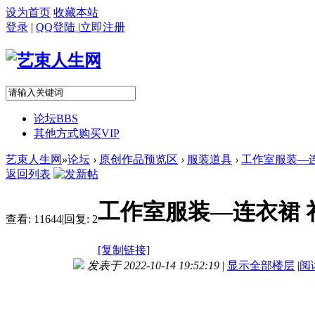
设为首页
收藏本站
登录
|
QQ登陆
|
立即注册
论坛
BBS
其他方式购买VIP
艺束人生网
»
论坛
›
原创作品预览区
›
服装道具
›
工作室服装—连
返回列表
工作室服装—连衣裙 
查看:
11644
|
回复:
2
[复制链接]
发表于 2022-10-14 19:52:19
|
显示全部楼层
|
阅