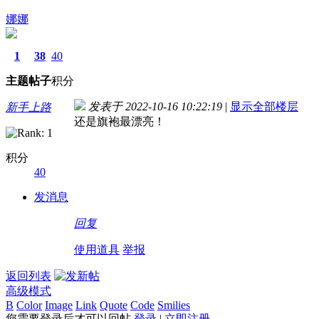
娜娜
1
38
40
主题
帖子
积分
发表于 2022-10-16 10:22:19
|
显示全部楼层
新手上路
还是旗袍最漂亮！
积分
40
发消息
回复
使用道具
举报
返回列表
高级模式
B
Color
Image
Link
Quote
Code
Smilies
您需要登录后才可以回帖
登录
|
立即注册