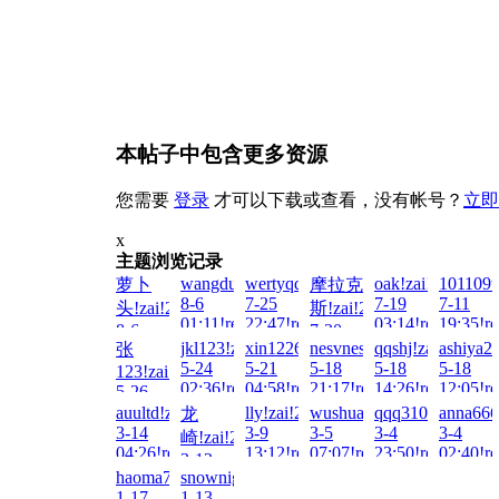
本帖子中包含更多资源
您需要
登录
才可以下载或查看，没有帐号？
立即
x
主题浏览记录
wangdulu12345!zai!2026-
wertyqqq111!zai!2026-
oak!zai!2026-
101109tt
萝卜
摩拉克
8-6
7-25
7-19
7-11
头!zai!2026-
斯!zai!2026-
01:11!read!
22:47!read!
03:14!read!
19:35!re
8-6
7-20
jkl123!zai!2026-
xin122698!zai!2026-
nesvnesv!zai!2026-
qqshj!zai!2026-
ashiya2
张
14:30!read!
11:47!read!
5-24
5-21
5-18
5-18
5-18
123!zai!2026-
02:36!read!
04:58!read!
21:17!read!
14:26!read!
12:05!re
5-26
21:55!read!
auultd!zai!2026-
lly!zai!2026-
wushuang!zai!2026-
qqq3101562573!z
anna666
龙
3-14
3-9
3-5
3-4
3-4
崎!zai!2026-
04:26!read!
13:12!read!
07:07!read!
23:50!read!
02:40!re
3-12
haoma789!zai!2026-
snownight!zai!2026-
00:55!read!
1-17
1-13