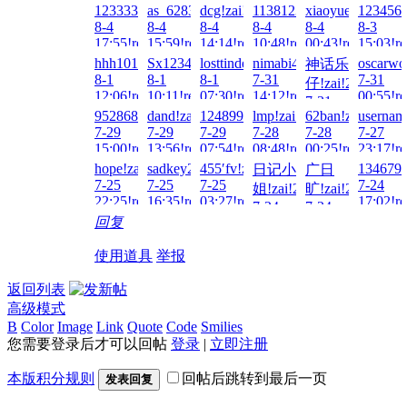
18:54!re
1233331!zai!2026-
as_6283081!zai!2026-
dcg!zai!2026-
1138123980!zai!2026-
xiaoyuefensi!zai
1234566
8-4
8-4
8-4
8-4
8-4
8-3
17:55!read!
15:59!read!
14:14!read!
10:48!read!
00:43!read!
15:03!re
hhh101010!zai!2026-
Sx1234567!zai!2026-
losttinder!zai!2026-
nimabi4!zai!2026-
oscarwo
神话乐
8-1
8-1
8-1
7-31
7-31
仔!zai!2026-
12:06!read!
10:11!read!
07:30!read!
14:12!read!
00:55!re
7-31
952868732!zai!2026-
dand!zai!2026-
1248990721!zai!2026-
lmp!zai!2026-
62ban!zai!2026-
usernam
01:22!read!
7-29
7-29
7-29
7-28
7-28
7-27
15:00!read!
13:56!read!
07:54!read!
08:48!read!
00:25!read!
23:17!re
hope!zai!2026-
sadkey2057!zai!2026-
455′fv!zai!2026-
1346792
日记小
广日
7-25
7-25
7-25
7-24
姐!zai!2026-
旷!zai!2026-
22:25!read!
16:35!read!
03:27!read!
17:02!re
7-24
7-24
回复
23:15!read!
22:01!read!
使用道具
举报
返回列表
高级模式
B
Color
Image
Link
Quote
Code
Smilies
您需要登录后才可以回帖
登录
|
立即注册
本版积分规则
回帖后跳转到最后一页
发表回复