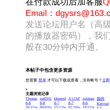
在付款成功后加客服
Q
Email：dgysrs
@163.
发送论坛用户名（高
的播放器密码），我
般在30分钟内开通。
本帖子中包含更多资源
您需要
登录
才可以下载或查看，没有帐号？
立即
x
主题浏览记录
ThonaserPioca!zai!2026-
zqt010203!zai!2026-
kkmm445566!zai!2026-
A123456...!zai!2026-
zsistiancai!zai!20
园田
8-8
8-8
8-7
8-7
8-6
Katyush
16:11!read!
09:03!read!
15:12!read!
01:10!read!
19:52!read!
8-6