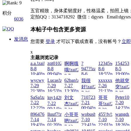
五官精致，身体柔韧度好，性格温柔，拍照上镜
积分
定拍QQ：3134718292 微信：dgysrs Email:dgysrs
6036
本帖子中包含更多资源
发消息
您需要
登录
才可以下载或查看，没有帐号？
立即
x
主题浏览记录
a.a.!zai!2026-
zqt010203!zai!2026-
?
12345wto!zai!20
1542538
啊啊哦
8-8
8-8
947?!zai!2026-
8-6
8-5
哦!zai!2026-
10:40!read!
09:04!read!
8-6
18:55!read!
19:00!re
8-7
22:17!read!
wycwy!zai!2026-
Lucas!zai!2026-
62ban!zai!2026-
xxxxxxxxxx!zai!
我很
他就突
04:54!read!
7-29
7-29
7-27
7-26
好!zai!2026-
突!zai!2
21:38!read!
16:53!read!
13:30!read!
21:13!read!
7-26
7-25
SaSa!zai!2026-
71072325!zai!2026-
Peter10
lqy14285790！!zai!2026-
刘文
哥哥
23:42!read!
11:31!re
7-22
7-21
7-20
7-22
杰!zai!2026-
哥!zai!2026-
12:22!read!
00:04!read!
14:23!re
00:14!read!
7-21
7-20
896476764@qq.co!zai!2026-
lluuf7!zai!2026-
wobushishen!zai!2026-
455′fv!zai!2026-
wangdul
小哥哥
15:03!read!
23:49!read!
7-14
7-14
7-10
7-10
7-10
哟!zai!2026-
19:43!read!
01:20!read!
23:41!read!
22:01!read!
18:26!re
7-13