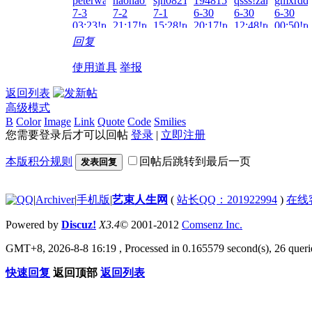
peterwang22!zai!2026-
haohao1998!zai!2026-
sjh0821!zai!2026-
1948157307!zai!2026-
qsss!zai!2026-
gmxrdd!
11:31!read!
7-3
7-2
7-1
6-30
6-30
6-30
03:23!read!
21:17!read!
15:28!read!
20:17!read!
12:48!read!
00:50!re
回复
使用道具
举报
返回列表
高级模式
B
Color
Image
Link
Quote
Code
Smilies
您需要登录后才可以回帖
登录
|
立即注册
本版积分规则
回帖后跳转到最后一页
发表回复
|
Archiver
|
手机版
|
艺束人生网
(
站长QQ：201922994
)
在线
Powered by
Discuz!
X3.4
© 2001-2012
Comsenz Inc.
GMT+8, 2026-8-8 16:19
, Processed in 0.165579 second(s), 26 querie
快速回复
返回顶部
返回列表