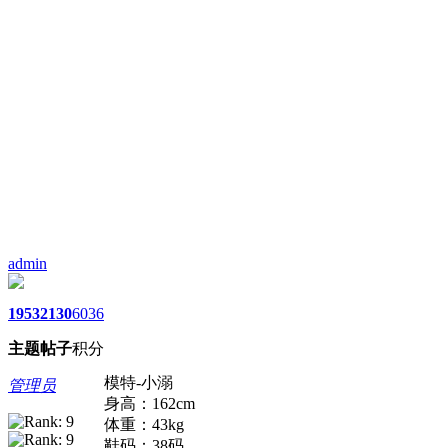
admin
1953
2130
6036
主题
帖子
积分
模特-小溺
管理员
身高：162cm
体重：43kg
鞋码：38码