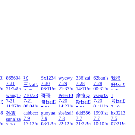
ai!2026-
31199!zai!2026-
86560416!zai!2026-
Sx1234567!zai!2026-
wycwy!zai!2026-
336!zai!2026-
62ban!zai!2026-
张
我很
7-31
7-30
7-29
7-28
7-28
三!zai!2026-
好!zai!2026
!read!
21:24!read!
06:11!read!
21:37!read!
14:11!read!
00:31!read!
7-30
7-26
wang172@!zai!2026-
71072325!zai!2026-
Peter100713!zai!2026-
vsepr!zai!2026-
1
6-
哥哥
摩拉克
13:47!read!
23:42!read!
7-21
7-21
7-20
7-20
号!zai!2026
!2026-
哥!zai!2026-
斯!zai!2026-
11:07!read!
00:04!read!
14:23!read!
01:11!read!
7-19
7-20
7-20
13:03!read!
6-
-
6Q!zai!2026-
aabbccdd!zai!2026-
guoyuan!zai!2026-
sbs!zai!2026-
ddd5566!zai!2026-
1990!zai!2026-
hx3213155!z
孙震
!read!
23:48!read!
11:46!read!
7-9
7-9
7-8
7-7
7-7
7-5
sunn!zai!2026-
!read!
17:12!read!
08:12!read!
22:12!read!
21:22!read!
10:10!read!
07:21!read!
7-10
09:51!read!