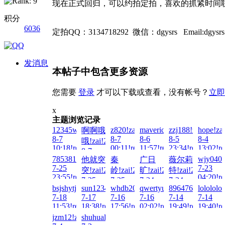
现在正式回归，可以约拍定拍，喜欢的抓紧时间
积分
6036
定拍QQ：3134718292 微信：dgysrs Email:dgysrs
发消息
本帖子中包含更多资源
您需要
登录
才可以下载或查看，没有帐号？
立即
x
主题浏览记录
12345wto!zai!2026-
z820!zai!2026-
maverick99!zai!2026-
zzj188!zai!2026-
hope!za
啊啊哦
8-7
8-7
8-6
8-5
8-4
哦!zai!2026-
10:18!read!
00:11!read!
11:57!read!
23:34!read!
13:02!re
8-7
785381577!zai!2026-
wjy0408
他就突
秦
广日
薇尔莉
04:54!read!
7-25
7-23
突!zai!2026-
岭!zai!2026-
旷!zai!2026-
特!zai!2026-
23:55!read!
04:20!re
7-25
7-25
7-24
7-24
bsjshytjsgjxw!zai!2026-
sun123456789!zai!2026-
whdb2000!zai!2026-
qwertyuioppoiuy!zai!2026
896476764@qq.c
lolololo
11:31!read!
10:05!read!
17:51!read!
00:45!read!
7-18
7-17
7-16
7-16
7-14
7-14
11:53!read!
18:38!read!
17:56!read!
02:02!read!
19:49!read!
19:40!re
jzm12!zai!2026-
shuhualin!zai!2026-