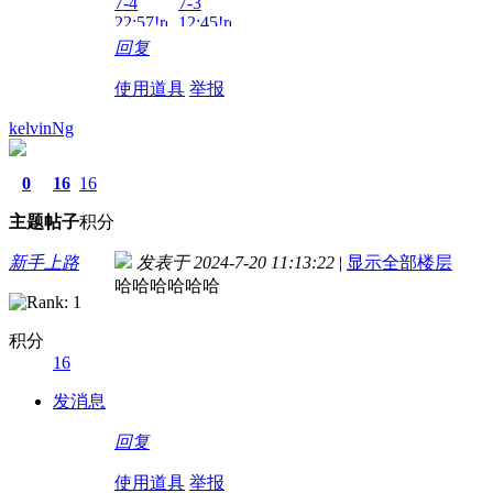
7-4
7-3
22:57!read!
12:45!read!
回复
使用道具
举报
kelvinNg
0
16
16
主题
帖子
积分
新手上路
发表于 2024-7-20 11:13:22
|
显示全部楼层
哈哈哈哈哈哈
积分
16
发消息
回复
使用道具
举报