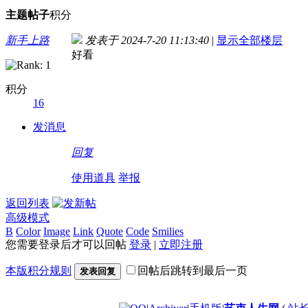
主题
帖子
积分
新手上路
发表于 2024-7-20 11:13:40
|
显示全部楼层
好看
积分
16
发消息
回复
使用道具
举报
返回列表
高级模式
B
Color
Image
Link
Quote
Code
Smilies
您需要登录后才可以回帖
登录
|
立即注册
本版积分规则
回帖后跳转到最后一页
发表回复