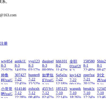
联系。
@163.com
注册
i!2026-
wty854414!zai!2026-
antik1111!zai!2026-
yyq123!zai!2026-
duqingfeiwu10!zai!2026-
hhh101010!zai!2026-
15858068798!z
Shin2
全职
8-3
8-3
8-3
8-3
8-2
8-1
8-1
0!zai!2026-
ad!
21:02!read!
14:03!read!
03:17!read!
00:09!read!
11:42!read!
22:48!read!
08:47
8-2
08:43!read!
23!zai!2026-
3074276607!zai!2026-
hunter8!zai!2026-
SaSa!zai!2026-
zper!zai!2026-
帅鲁
如梦似
lqy14285790！!zai!202
刘文
7-22
7-22
7-22
7-21
7-22
柯!zai!2026-
幻!zai!2026-
杰!zai
ad!
22:45!read!
15:52!read!
12:18!read!
20:17!read!
00:13!read!
7-23
7-22
7-21
-
o!zai!2026-
!zai!2026-
614146770!zai!2026-
zxhzxh!zai!2026-
455′fv!zai!2026-
18512567707!zai!2026-
wangdulu12345!zai!202
break!zai!2026
12345
小哥哥
02:18!read!
15:02!read!
15:03
7-12
7-12
7-12
7-10
7-10
7-10
7-10
哟!zai!2026-
ad!
22:28!read!
08:40!read!
02:47!read!
22:14!read!
18:26!read!
17:24!read!
13:46
7-13
11:30!read!