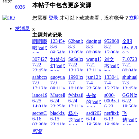
积分
本帖子中包含更多资源
6036
您需要
登录
才可以下载或查看，没有帐号？
立即
发消息
x
主题浏览记录
12345wto!zai!2026-
62ban!zai!2026-
duqingfeiwu10!zai!2026-
952868732!zai!2
啊啊哦
全职
8-6
8-3
8-3
8-2
0!zai!20
哦!zai!2026-
09:54!read!
13:05!read!
00:09!read!
15:06!read!
8-2
8-7
08:43!re
3074276607!zai!2026-
SaSa!zai!2026-
wang172@!zai!2026-
7107232
如梦似
刘文
04:54!read!
7-22
7-22
7-21
7-21
幻!zai!2026-
杰!zai!2026-
22:45!read!
12:12!read!
17:11!read!
00:04!re
7-22
7-21
aabbccdd!zai!2026-
guoyuan!zai!2026-
1990!zai!2026-
jzm12!zai!2026-
133041497007!za
shuhuali
15:02!read!
15:03!read!
7-9
7-9
7-7
7-4
7-4
7-3
17:12!read!
08:11!read!
10:10!read!
22:56!read!
15:27!read!
12:45!re
lance1996!zai!2026-
Marcellis!zai!2026-
fvh!zai!2026-
s000-
GGN!za
去你
6-25
6-24
6-24
000!zai!2026-
6-22
的!zai!2026-
14:01!read!
22:25!read!
17:11!read!
6-23
18:56!re
6-24
05:19!read!
secretC!zai!2026-
black!zai!2026-
asdf20220122!zai!2026-
netflix!zai!2026-
杨小
飞
16:17!read!
6-16
6-15
6-14
6-13
龙!zai!2026-
越!zai!2
02:30!read!
23:41!read!
19:59!read!
19:49!read!
6-14
6-13
回复
21:46!read!
12:34!re