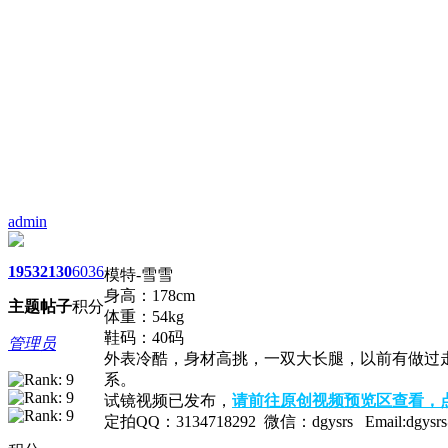
admin
1953
2130
6036
模特-雪雪
身高：178cm
主题
帖子
积分
体重：54kg
鞋码：40码
管理员
外表冷酷，身材高挑，一双大长腿，以前有做过
系。
试镜视频已发布，
请前往原创视频预览区查看，
定拍QQ：3134718292 微信：dgysrs Email:dgysrs