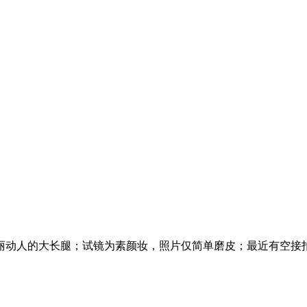
丽动人的大长腿；试镜为素颜妆，照片仅简单磨皮；最近有空接