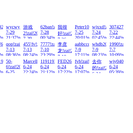
2026-
921228!zai!2026-
wycwy!zai!2026-
62ban!zai!2026-
Peter100713!zai!2026-
wjxxd!zai!2026-
3074276607!
游戏
我很
7-29
7-28
7-25
7-24
7-22
2!zai!2026-
好!zai!2026-
!read!
21:37!read!
00:34!read!
20:01!read!
02:45!read!
22:44!read!
7-29
7-26
06:54!read!
-
6764@qq.co!zai!2026-
qop!zai!2026-
455′fv!zai!2026-
7777!zai!2026-
aabbccdd!zai!2026-
whdb2000!zai!2026-
1990!zai!20
李彦
23:42!read!
7-13
7-13
7-10
7-9
7-9
7-7
龙!zai!2026-
!read!
08:36!read!
08:24!read!
23:29!read!
17:11!read!
08:23!read!
10:09!read!
7-10
!2026-
1996!zai!2026-
50-
Marcellis!zai!2026-
1191193576!zai!2026-
FED2634!zai!2026-
fvh!zai!2026-
wjy040823!z
去你
00:05!read!
6!zai!2026-
6-24
6-24
6-24
6-24
6-24
的!zai!2026-
!read!
6-25
22:24!read!
21:12!read!
17:22!read!
17:07!read!
05:39!read!
6-24
12:58!read!
16:15!read!