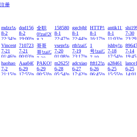
注册
026-
eiwu10!zai!2026-
mdzz!zai!2026-
dqd15627860451!zai!2026-
15858068798!zai!2026-
ggchjhbv!zai!2026-
HTTP!zai!2026-
antik1111!zai!
shi19
全职
8-2
8-2
8-1
8-1
8-1
8-1
7-30
0!zai!2026-
ad!
22:34!read!
19:00!read!
22:47!read!
22:44!read!
16:17!read!
11:03!read!
23:29
8-2
08:42!read!
se1!zai!2026-
Vincent1232!zai!2026-
71072325!zai!2026-
vsepr!zai!2026-
rth!zai!2026-
1
jshby!zai!2026
89647
哥哥
7-21
7-21
7-20
7-19
7-18
7-14
号!zai!2026-
哥!zai!2026-
ad!
01:46!read!
00:03!read!
01:08!read!
23:17!read!
17:54!read!
19:45
7-19
7-20
13:02!read!
n!zai!2026-
haohao1998!zai!2026-
Aaa040518!zai!2026-
PAKO!zai!2026-
m2625!zai!2026-
adcxiaomeng!zai!2026-
ftft12!zai!2026-
a28461533!zai
lance
23:47!read!
7-2
6-29
6-29
6-28
6-27
6-26
6-25
6-25
ad!
21:15!read!
17:55!read!
00:53!read!
05:54!read!
17:42!read!
06:45!read!
15:55!read!
14:01