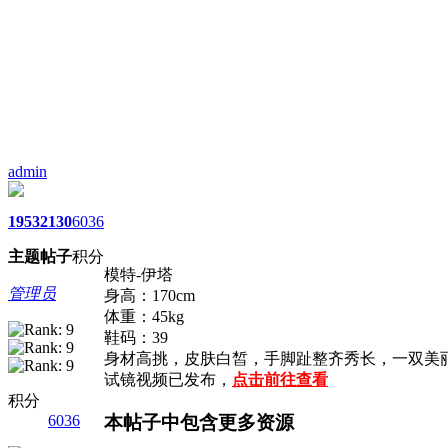
admin
1953
2130
6036
主题
帖子
积分
模特-伊塔
管理员
身高：170cm
体重：45kg
鞋码：39
身材高挑，皮肤白皙，手脚趾整齐秀长，一双美
试镜视频已发布，
点击前往查看
积分
本帖子中包含更多资源
6036