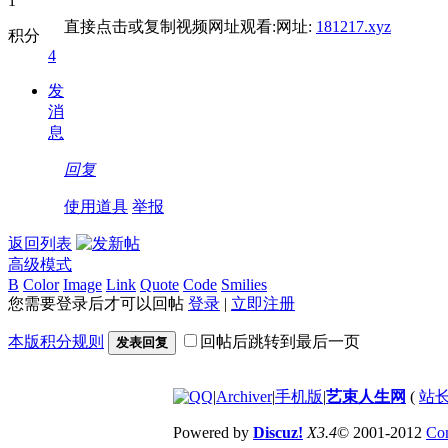
直接点击或复制视频网址观看:网址:
181217.xyz
积分
4
发
消
息
回复
使用道具
举报
返回列表
高级模式
B
Color
Image
Link
Quote
Code
Smilies
您需要登录后才可以回帖
登录
|
立即注册
本版积分规则
回帖后跳转到最后一页
发表回复
|
Archiver
|
手机版
|
艺束人生网
(
站长
Powered by
Discuz!
X3.4
© 2001-2012
Com