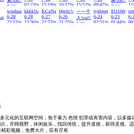
累!zai!2026-
谢!zai!2026
02:23!read!
15:19!read!
16:17!read!
15:52!read!
09:47!read!
15
7-19
7-14
!read!
6-
wushuang!zai!2026-
kkkk!zai!2026-
KCaNa!zai!2026-
66eric!zai!2026-
tyghjnnj!zai!2026-
ll111666!za
en
一一个
03:30!read!
22:01!read!
6-28
6-28
6-27
6-26
6-24
6-23
6-
ai!2026-
人!zai!2026-
22:15!read!
15:56!read!
22:53!read!
21:25!read!
02:51!read!
01:44!read!
00
6-26
!read!
19:09!read!
乐
多元化的互联网空间，免于暴力 色情 犯罪或有害内容，以多
识，开阔视野，休闲娱乐，找回传统，提升道德，获得灵感。适
看精彩视频，免费大片，应有尽有