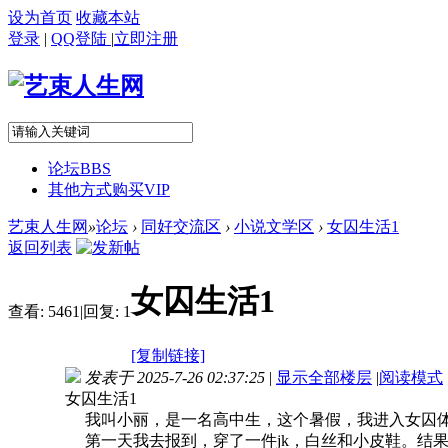
设为首页
收藏本站
登录
|
QQ登陆
|
立即注册
论坛
BBS
其他方式购买VIP
艺束人生网
»
论坛
›
同好交流区
›
小说文学区
›
女囚生活1
返回列表
女囚生活1
查看:
5461
|
回复:
1
[复制链接]
发表于 2025-7-26 02:37:25
|
显示全部楼层
|
阅读模式
女囚生活1
我叫小丽，是一名高中生，这个暑假，我进入女囚体
第一天我去报到，穿了一件jk，白丝和小皮鞋。结