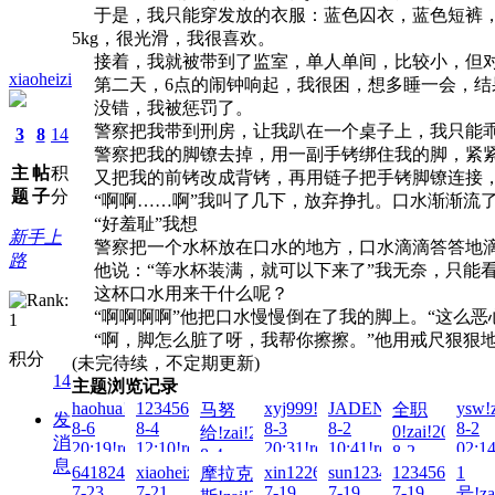
于是，我只能穿发放的衣服：蓝色囚衣，蓝色短裤，
5kg，很光滑，我很喜欢。
接着，我就被带到了监室，单人单间，比较小，但对
xiaoheizi
第二天，6点的闹钟响起，我很困，想多睡一会，结
没错，我被惩罚了。
警察把我带到刑房，让我趴在一个桌子上，我只能乖
3
8
14
警察把我的脚镣去掉，用一副手铐绑住我的脚，紧紧
主
帖
积
又把我的前铐改成背铐，再用链子把手铐脚镣连接，
题
子
分
“啊啊……啊”我叫了几下，放弃挣扎。口水渐渐流
“好羞耻”我想
新手上
警察把一个水杯放在口水的地方，口水滴滴答答地
路
他说：“等水杯装满，就可以下来了”我无奈，只能
这杯口水用来干什么呢？
“啊啊啊啊”他把口水慢慢倒在了我的脚上。“这么恶
“啊，脚怎么脏了呀，我帮你擦擦。”他用戒尺狠狠
积分
(未完待续，不定期更新)
14
主题浏览记录
haohua!zai!2026-
123456Q!zai!2026-
xyj999!zai!2026-
JADENG22222!zai!20
ysw!z
马努
全职
发
8-6
8-4
8-3
8-2
8-2
0!zai!2026-
给!zai!2026-
消
20:19!read!
12:10!read!
20:31!read!
10:41!read!
02:14
8-2
8-4
息
09:40!read!
641824693!zai!2026-
xiaoheizi!zai!2026-
xin122698!zai!2026-
sun123456789!zai!202
123456789054
1
摩拉克
00:05!read!
7-23
7-21
7-19
7-19
7-19
号!za