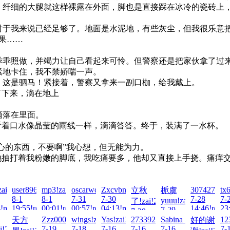
纤细的大腿就这样裸露在外面，脚也是直接踩在冰冷的瓷砖上，
于我来说已经足够了。地面是水泥地，有些灰尘，但我很乐意
果……
乖照做，并竭力让自己看起来可怜。但警察还是把家伙拿了过
地卡住，我不禁娇喘一声。
这是驷马！紧接着，警察又拿来一副口枷，给我戴上。
了下来，滴在地上
滴落在里面。
看着口水像晶莹的雨线一样，滴滴答答。终于，装满了一水杯。
心的东西，不要啊”我心想，但无能为力。
地抽打着我粉嫩的脚底，我吃痛要多，他却又直接上手挠。痛痒
26-
ai!2026-
user8963!zai!2026-
mp3!zai!2026-
oscarwong2021!zai!2026-
Zxcvbnmh!zai!2026-
3074276607
tx
立秋
栀虞
8-1
8-1
7-31
7-30
7-28
7-
yuuu!zai!2026-
了!zai!2026-
!read!
19:55!read!
00:01!read!
00:57!read!
04:13!read!
14:46!read!
23
7-29
7-29
01:02!read!
6-
321!zai!2026-
Zzz000!zai!2026-
wings!zai!2026-
Yas!zai!2026-
2733923426!zai!2026-
Sabina_06!zai!2026-
12
天方
好的谢
17:55!read!
7-19
7-18
7-16
7-16
7-16
7-
i!2026-