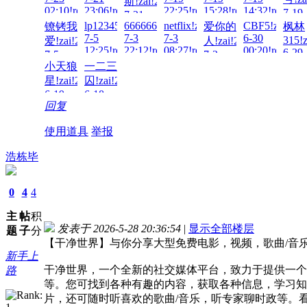
斯!zai!2026-
02:10!read!
23:06!read!
22:25!read!
15:28!read!
14:32!read!
7-19
7-21
13:20
lp123456!zai!2026-
6666666666!zai!2026-
netflix!zai!2026-
CBF5!zai!202
镣铐我
爱你的
枫林
13:29!read!
7-5
7-3
7-3
6-30
315!z
爱!zai!2026-
人!zai!2026-
12:25!read!
22:12!read!
08:27!read!
00:20!read!
6-29
7-5
7-2
21:43
小天狼
一二三
17:49!read!
09:23!read!
星!zai!2026-
囚!zai!2026-
6-19
6-18
回复
01:41!read!
23:51!read!
使用道具
举报
浩栋毕
0
4
4
主
帖
积
发表于 2026-5-28 20:36:54
|
显示全部楼层
题
子
分
【干净世界】与你分享大型免费电影，视频，歌曲/音
新手上
干净世界，一个全新的社交媒体平台，致力于提供一个
路
等。您可找到各种有趣的内容，获取各种信息，学习知
片，还可随时听喜欢的歌曲/音乐，听专家聊时政等。