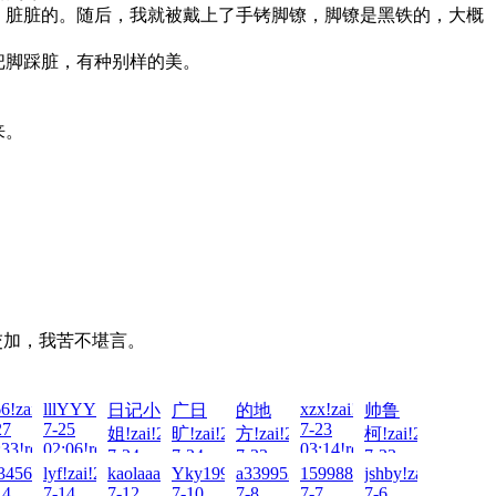
脏脏的。随后，我就被戴上了手铐脚镣，脚镣是黑铁的，大概
把脚踩脏，有种别样的美。
来。
交加，我苦不堪言。
!zai!2026-
66!zai!2026-
lllYYY!zai!2026-
xzx!zai!2026-
日记小
广日
的地
帅鲁
27
7-25
7-23
姐!zai!2026-
旷!zai!2026-
方!zai!2026-
柯!zai!2026-
:33!read!
02:06!read!
03:14!read!
7-24
7-24
7-23
7-23
34567890123!zai!2026-
lyf!zai!2026-
kaolaaaa!zai!2026-
Yky1996123!zai!2026-
a3399521!zai!2026-
15998851132!zai!2026-
jshby!zai!2026-
21:42!read!
17:49!read!
21:09!read!
02:17!read!
14
7-14
7-12
7-10
7-8
7-7
7-6