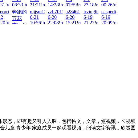
-
:31!read!
08:33!read!
21:21!read!
14:28!read!
07:59!read!
23:18!read!
00:26!read!
i!2026-
terprise6!zai!2026-
mjjsm123!zai!2026-
zzh701318!zai!2026-
a28461533!zai!2026-
irvinglim2537!zai!2026-
caspertien!zai!202
奔跑的
22
6-21
6-20
6-20
6-19
6-19
五花
:20!read!
10:56!read!
22:08!read!
15:21!read!
21:27!read!
20:09!read!
肉!zai!2026-
6-21
13:35!read!
媒体形态，即有趣又引人入胜，包括帖文，文章，短视频，长视频
合儿童 青少年 家庭成员一起观看视频，阅读文字资讯，欣赏图