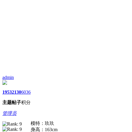
admin
1953
2130
6036
主题
帖子
积分
管理员
模特：玖玖
身高：163cm