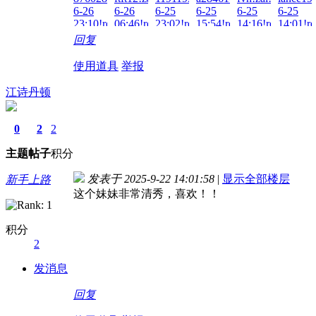
7-4
6-26
6-26
6-25
6-25
6-25
6-25
03:05!read!
12:04!read!
23:10!read!
06:46!read!
23:02!read!
15:54!read!
14:16!read!
14:01!re
回复
使用道具
举报
江诗丹顿
0
2
2
主题
帖子
积分
发表于 2025-9-22 14:01:58
|
显示全部楼层
新手上路
这个妹妹非常清秀，喜欢！！
积分
2
发消息
回复