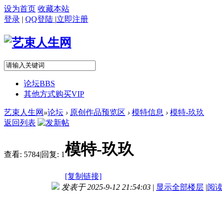
设为首页
收藏本站
登录
|
QQ登陆
|
立即注册
论坛
BBS
其他方式购买VIP
艺束人生网
»
论坛
›
原创作品预览区
›
模特信息
›
模特-玖玖
返回列表
模特-玖玖
查看:
5784
|
回复:
1
[复制链接]
发表于 2025-9-12 21:54:03
|
显示全部楼层
|
阅