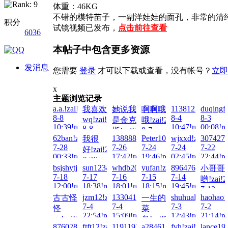
体重：46KG
不错的模特苗子，一副洋娃娃的面孔，非常的清
积分
试镜视频已发布，
点击前往查看
6036
本帖子中包含更多资源
发消息
您需要
登录
才可以下载或查看，没有帐号？
立即
x
主题浏览记录
a.a.!zai!2026-
1138123980!zai!
duqingf
我喜欢
她说我
啊啊哦
8-8
8-4
8-3
wq!zai!2026-
是金克
哦!zai!2026-
10:39!read!
10:47!read!
00:08!re
8-8
8-7
斯!zai!2026-
00:18!read!
62ban!zai!2026-
13888888888!zai!2026-
Peter100713!zai!2026-
wjxxd!zai!2026-
3074276
我很
04:53!read!
8-8
7-28
7-26
7-24
7-24
7-22
好!zai!2026-
00:17!read!
00:33!read!
17:42!read!
19:46!read!
02:45!read!
22:44!re
7-26
bsjshytjsgjxw!zai!2026-
sun123456789!zai!2026-
whdb2000!zai!2026-
yufan!zai!2026-
896476764@qq.c
小哥哥
23:42!read!
7-18
7-17
7-16
7-15
7-14
哟!zai!2
12:00!read!
18:38!read!
18:01!read!
18:15!read!
19:45!read!
7-13
jzm12!zai!2026-
133041497007!zai!2026-
shuhualin!zai!20
haohao1
古古怪
一生的
11:30!re
7-4
7-4
7-3
7-2
怪
菜
22:54!read!
15:09!read!
12:43!read!
21:14!re
gg!zai!2026-
鸟!zai!2026-
876028180!zai!2026-
ftft12!zai!2026-
1191193576!zai!2026-
a28461533!zai!2026-
fvh!zai!2026-
lance19
7-5