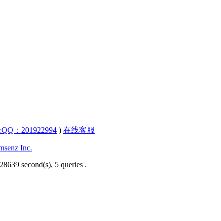
QQ：201922994
)
在线客服
senz Inc.
28639 second(s), 5 queries .