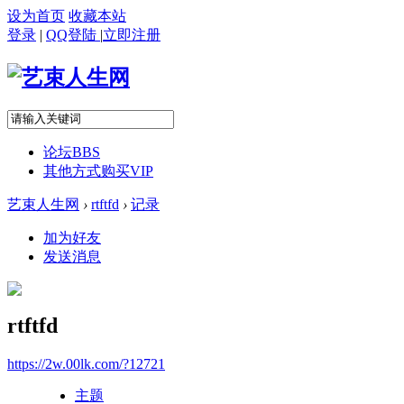
设为首页
收藏本站
登录
|
QQ登陆
|
立即注册
论坛
BBS
其他方式购买VIP
艺束人生网
›
rtftfd
›
记录
加为好友
发送消息
rtftfd
https://2w.00lk.com/?12721
主题