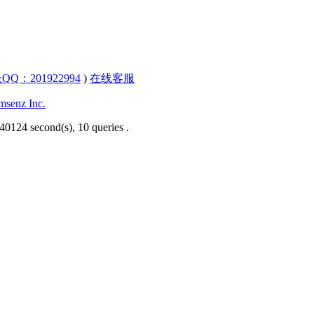
QQ：201922994
)
在线客服
senz Inc.
40124 second(s), 10 queries .