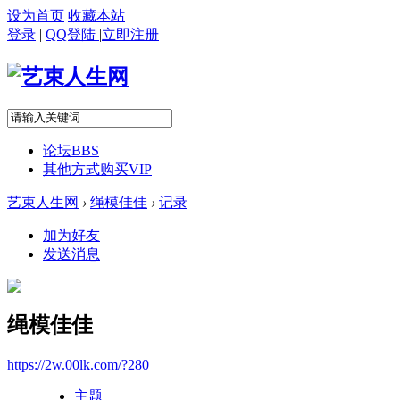
设为首页
收藏本站
登录
|
QQ登陆
|
立即注册
论坛
BBS
其他方式购买VIP
艺束人生网
›
绳模佳佳
›
记录
加为好友
发送消息
绳模佳佳
https://2w.00lk.com/?280
主题