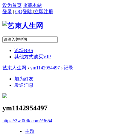
设为首页
收藏本站
登录
|
QQ登陆
|
立即注册
论坛
BBS
其他方式购买VIP
艺束人生网
›
ym1142954497
›
记录
加为好友
发送消息
ym1142954497
https://2w.00lk.com/?3654
主题