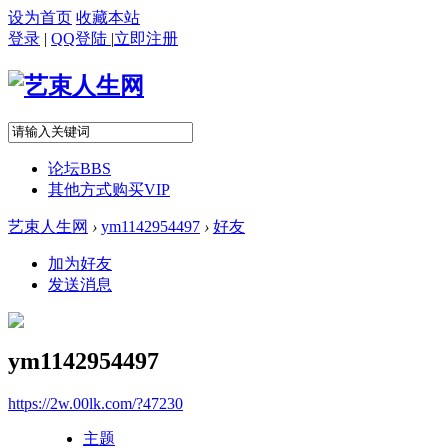
设为首页
收藏本站
登录
|
QQ登陆
|
立即注册
论坛
BBS
其他方式购买VIP
艺束人生网
›
ym1142954497
›
好友
加为好友
发送消息
ym1142954497
https://2w.00lk.com/?47230
主题