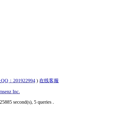
QQ：201922994
)
在线客服
senz Inc.
25885 second(s), 5 queries .