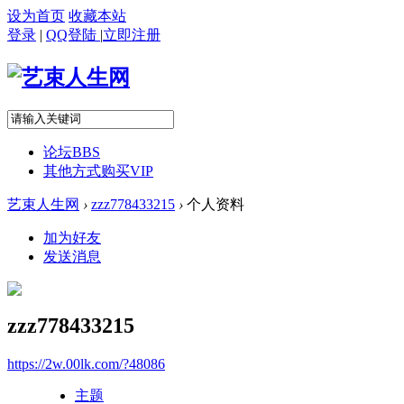
设为首页
收藏本站
登录
|
QQ登陆
|
立即注册
论坛
BBS
其他方式购买VIP
艺束人生网
›
zzz778433215
›
个人资料
加为好友
发送消息
zzz778433215
https://2w.00lk.com/?48086
主题