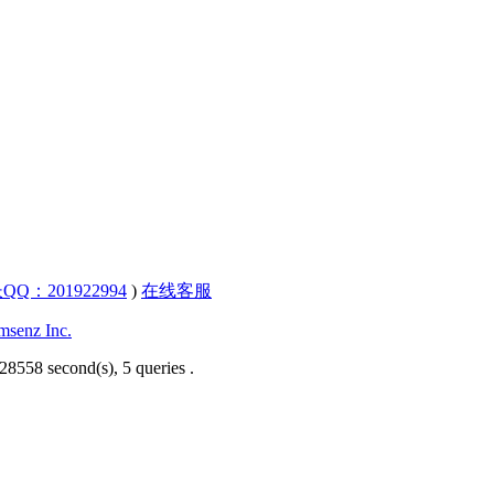
QQ：201922994
)
在线客服
senz Inc.
28558 second(s), 5 queries .