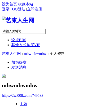
设为首页
收藏本站
登录
|
QQ登陆
|
立即注册
论坛
BBS
其他方式购买VIP
艺束人生网
›
mbwmbwmbw
›
个人资料
加为好友
发送消息
mbwmbwmbw
https://2w.00lk.com/?49583
主题