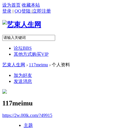
设为首页
收藏本站
登录
|
QQ登陆
|
立即注册
论坛
BBS
其他方式购买VIP
艺束人生网
›
117meimu
›
个人资料
加为好友
发送消息
117meimu
https://2w.00lk.com/?49915
主题