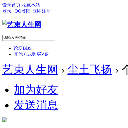
设为首页
收藏本站
登录
|
QQ登陆
|
立即注册
论坛
BBS
其他方式购买VIP
艺束人生网
›
尘土飞扬
›
加为好友
发送消息