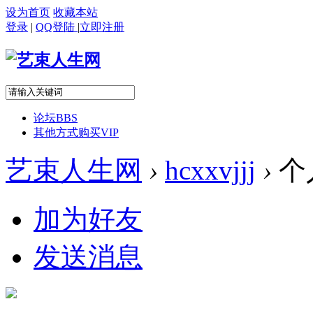
设为首页
收藏本站
登录
|
QQ登陆
|
立即注册
论坛
BBS
其他方式购买VIP
艺束人生网
›
hcxxvjjj
›
个
加为好友
发送消息