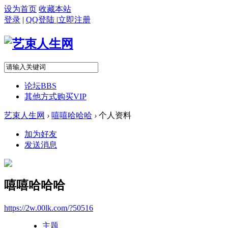
设为首页
收藏本站
登录
|
QQ登陆
|
立即注册
论坛
BBS
其他方式购买VIP
艺束人生网
›
嘻嘻哈哈哈
›
个人资料
加为好友
发送消息
嘻嘻哈哈哈
https://2w.00lk.com/?50516
主题