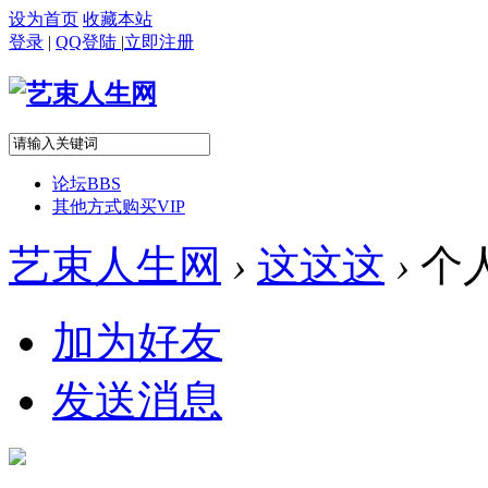
设为首页
收藏本站
登录
|
QQ登陆
|
立即注册
论坛
BBS
其他方式购买VIP
艺束人生网
›
这这这
›
个
加为好友
发送消息