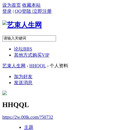
设为首页
收藏本站
登录
|
QQ登陆
|
立即注册
论坛
BBS
其他方式购买VIP
艺束人生网
›
HHQQL
›
个人资料
加为好友
发送消息
HHQQL
https://2w.00lk.com/?50732
主题