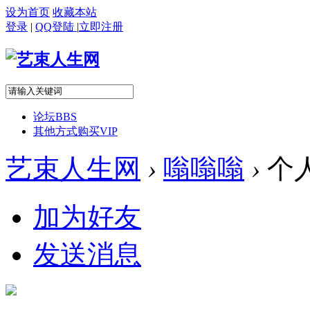
设为首页
收藏本站
登录
|
QQ登陆
|
立即注册
论坛
BBS
其他方式购买VIP
艺束人生网
›
嗡嗡嗡
›
个
加为好友
发送消息