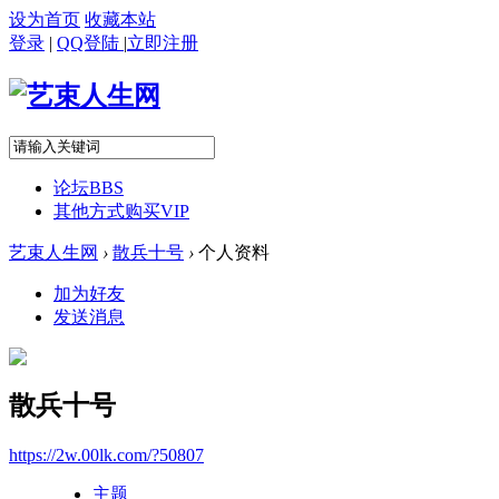
设为首页
收藏本站
登录
|
QQ登陆
|
立即注册
论坛
BBS
其他方式购买VIP
艺束人生网
›
散兵十号
›
个人资料
加为好友
发送消息
散兵十号
https://2w.00lk.com/?50807
主题